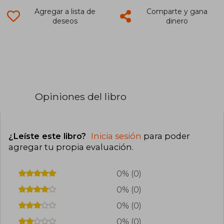
Agregar a lista de
Comparte y gana
deseos
dinero
Opiniones del libro
¿Leíste este libro?
Inicia sesión
para poder
agregar tu propia evaluación
.
0% (0)
0% (0)
0% (0)
0% (0)