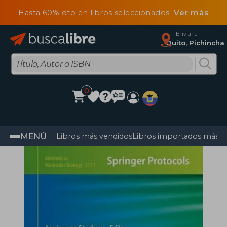
Hasta 60% dto en libros seleccionados
Ver más
Enviar a
Quito, Pichincha
0
MENÚ
Libros más vendidos
Libros importados más v