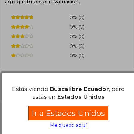
agregar tu propia evaluación
.
0% (0)
0% (0)
0% (0)
0% (0)
0% (0)
Estás viendo
Buscalibre Ecuador
, pero
Preguntas frecuentes sobre el libro
estás en
Estados Unidos
Ir a Estados Unidos
¿El libro es original?
Todos los libros de nuestro
Me quedo aquí
catálogo son Originales.