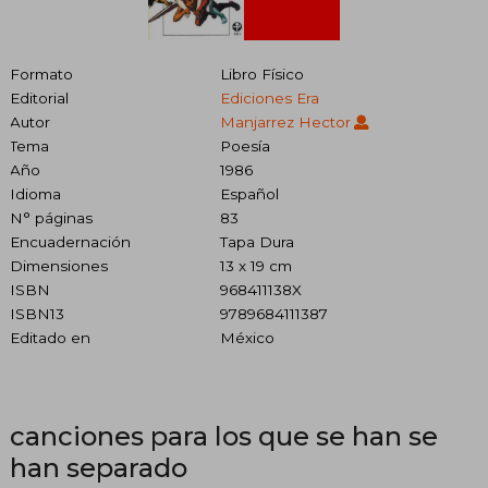
Formato
Libro Físico
Editorial
Ediciones Era
Autor
Manjarrez Hector
Tema
Poesía
Año
1986
Idioma
Español
N° páginas
83
Encuadernación
Tapa Dura
Dimensiones
13 x 19 cm
ISBN
968411138X
ISBN13
9789684111387
Editado en
México
canciones para los que se han se
han separado