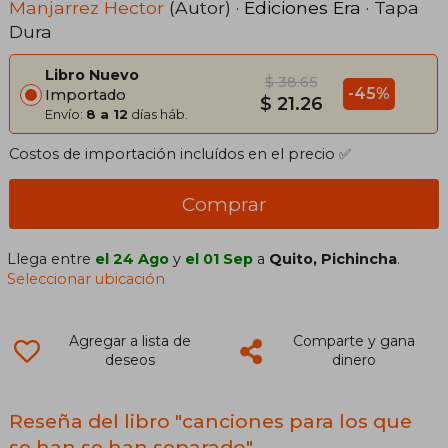
Manjarrez Hector
(Autor) ·
Ediciones Era
· Tapa
Dura
Libro Nuevo
$ 38.65
-45%
Importado
$ 21.26
Envío:
8 a 12
días háb.
Costos de importación incluídos en el precio ✅
Comprar
Llega entre
el 24 Ago
y
el 01 Sep
a
Quito, Pichincha
.
Seleccionar ubicación
Agregar a lista de
Comparte y gana
deseos
dinero
Reseña del libro "canciones para los que
se han se han separado"