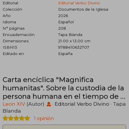
Editorial
Editorial Verbo Divino
Colección
Documentos de la Iglesia
Año
2026
Idioma
Español
N° páginas
208
Encuadernación
Tapa Blanda
Dimensiones
21.00 x 13.00 cm
ISBN13
9788410632707
Editado en
España
Carta encíclica "Magnifica
humanitas". Sobre la custodia de la
persona humana en el tiempo de la
inteligencia artificial
Leon XIV
(Autor)
·
Editorial Verbo Divino
· Tapa
Blanda
1 opinión