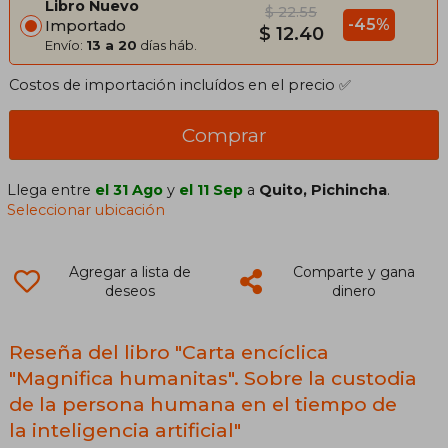
Libro Nuevo
$ 22.55
-45%
Importado
$ 12.40
Envío:
13 a 20
días háb.
Costos de importación incluídos en el precio ✅
Comprar
Llega entre
el 31 Ago
y
el 11 Sep
a
Quito, Pichincha
.
Seleccionar ubicación
Agregar a lista de
Comparte y gana
deseos
dinero
Reseña del libro "Carta encíclica
"Magnifica humanitas". Sobre la custodia
de la persona humana en el tiempo de
la inteligencia artificial"