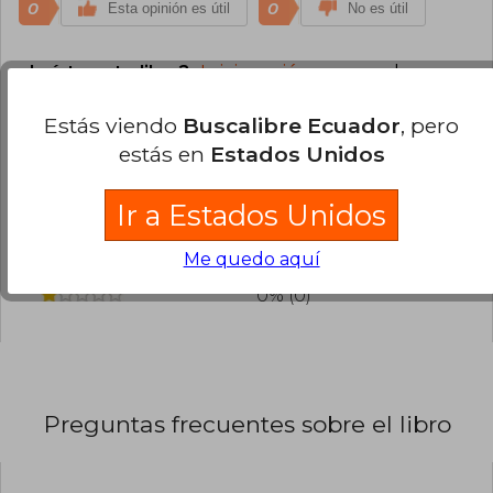
0
0
Esta opinión es útil
No es útil
¿Leíste este libro?
Inicia sesión
para poder
agregar tu propia evaluación
.
Estás viendo
Buscalibre Ecuador
, pero
estás en
Estados Unidos
100% (1)
0% (0)
Ir a Estados Unidos
0% (0)
Me quedo aquí
0% (0)
0% (0)
Preguntas frecuentes sobre el libro