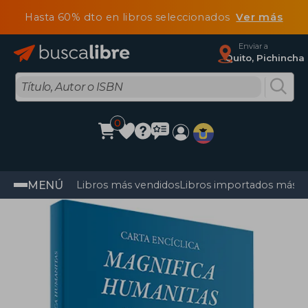
Hasta 60% dto en libros seleccionados
Ver más
Enviar a
Quito, Pichincha
0
MENÚ
Libros más vendidos
Libros importados más v