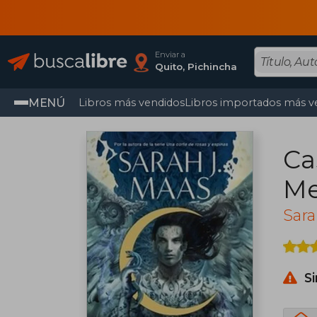
Enviar a
Quito, Pichincha
MENÚ
Libros más vendidos
Libros importados más v
Ca
Me
Sara
S