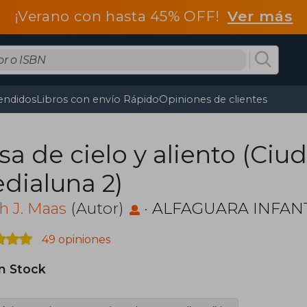
¡Verano con hasta 45% OFF!
Ver más
endidos
Libros con envío Rápido
Opiniones de clientes
sa de cielo y aliento (Ciu
dialuna 2)
h J. Maas
(Autor)
·
ALFAGUARA INFANT
49 opiniones
in Stock