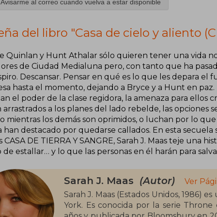
Avisarme al correo cuando vuelva a estar disponible
ña del libro "Casa de cielo y aliento 
ce Quinlan y Hunt Athalar sólo quieren tener una vida n
dores de Ciudad Medialuna pero, con tanto que ha pasad
piro. Descansar. Pensar en qué es lo que les depara el f
sa hasta el momento, dejando a Bryce y a Hunt en paz. 
n el poder de la clase regidora, la amenaza para ellos 
 arrastrados a los planes del lado rebelde, las opciones 
cio mientras los demás son oprimidos, o luchan por lo qu
 han destacado por quedarse callados.​ En esta secuela s
s CASA DE TIERRA Y SANGRE, Sarah J. Maas teje una hist
de estallar… y lo que las personas en él harán para salvarl
Sarah J. Maas
(Autor)
Ver Pági
Sarah J. Maas (Estados Unidos, 1986) es
York. Es conocida por la serie Throne o
años y publicada por Bloomsbury en 20