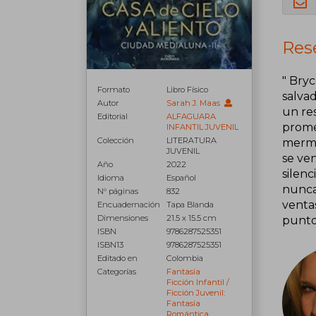
Rese
" Bry
Formato
Libro Físico
salva
Autor
Sarah J. Maas
un res
Editorial
ALFAGUARA
prome
INFANTIL JUVENIL
Colección
LITERATURA
merma
JUVENIL
se ven
Año
2022
silen
Idioma
Español
nunca
N° páginas
832
venta
Encuadernación
Tapa Blanda
Dimensiones
21.5 x 15.5 cm
punto 
ISBN
9786287525351
ISBN13
9786287525351
Editado en
Colombia
Categorías
Fantasía
Ficción Infantil /
Ficción Juvenil:
Fantasía
Romántica