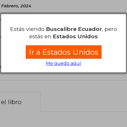
 Febrero, 2024
ta vez la edición impresa en Colombia. Sin
Estás viendo
Buscalibre Ecuador
, pero
estás en
Estados Unidos
es útil
Ir a Estados Unidos
Me quedo aquí
poder agregar tu propia evaluación
.
el libro