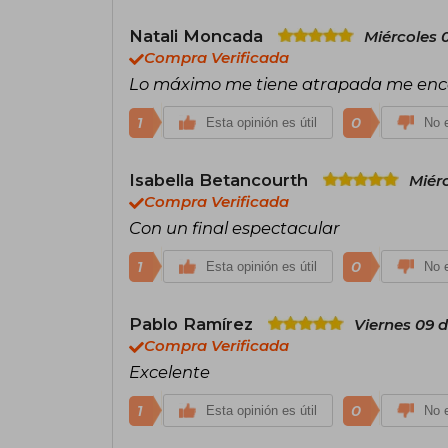
Natali Moncada
Miércoles 
Compra Verificada
Lo máximo me tiene atrapada me en
1
0
Esta opinión es útil
No e
Isabella Betancourth
Miérc
Compra Verificada
Con un final espectacular
1
0
Esta opinión es útil
No e
Pablo Ramírez
Viernes 09 
Compra Verificada
Excelente
1
0
Esta opinión es útil
No e