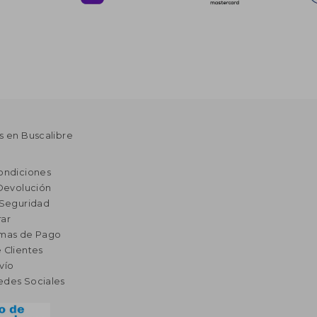
s en Buscalibre
ondiciones
 Devolución
 Seguridad
ar
rmas de Pago
 Clientes
vío
edes Sociales