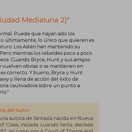
(Ciudad Medialuna 2)"
ormal. Puede que hayan sido los
o últimamente, lo único que quieren es
uturo.​ Los Asteri han mantenido su
Pero mientras los rebeldes poco a poco
crece. Cuando Bryce, Hunt y sus amigos
se vuelven obvias: o se mantienen en
e es correcto. Y bueno, Bryce y Hunt
exy y llena de acción del éxito de
oria cautivadora sobre un punto a
o.​"
na del Autor
 una autora de fantasía nacida en Nueva
f Glass, iniciada cuando tenía dieciséis
12, así como por A Court of Thorns and