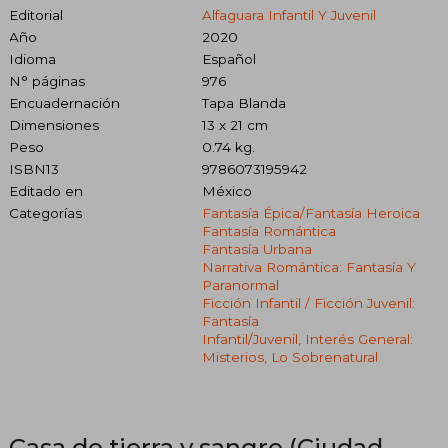
Editorial
Alfaguara Infantil Y Juvenil
Año
2020
Idioma
Español
N° páginas
976
Encuadernación
Tapa Blanda
Dimensiones
13 x 21 cm
Peso
0.74 kg.
ISBN13
9786073195942
Editado en
México
Categorías
Fantasía Épica/fantasía Heroica
Fantasía Romántica
Fantasía Urbana
Narrativa Romántica: Fantasía Y
Paranormal
Ficción Infantil / Ficción Juvenil:
Fantasía
Infantil/juvenil, Interés General:
Misterios, Lo Sobrenatural
Casa de tierra y sangre (Ciudad