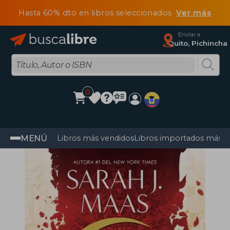
Hasta 60% dto en libros seleccionados
Ver más
Enviar a
Quito, Pichincha
0
MENÚ
Libros más vendidos
Libros importados más v