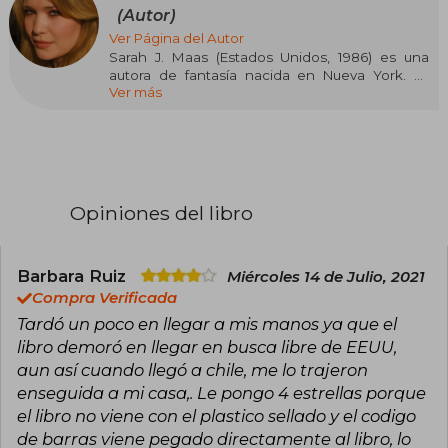
(Autor)
Ver Página del Autor
Sarah J. Maas (Estados Unidos, 1986) es una
autora de fantasía nacida en Nueva York. Es
Ver más
conocida por la serie Throne of Glass, iniciada
cuando tenía dieciséis años y publicada por
Bloomsbury en 2012, así como por A Court of
Thorns and Roses y Crescent City. Sus novelas
han sido traducidas a decenas de idiomas y han
figurado en las listas de los más vendidos del
New York Times. Maas es reconocida por su
Opiniones del libro
capacidad de crear mundos complejos y
personajes memorables, y ha recibido
numerosos reconocimientos por su
contribución al género de fantasía juvenil.
Barbara Ruiz
Miércoles 14 de Julio, 2021
Neoyorquina de nacimiento, en la actualidad
Compra Verificada
vive en Pensilvania con su marido y su perro, y
Tardó un poco en llegar a mis manos ya que el
cuenta con una comunidad de más de treinta
libro demoró en llegar en busca libre de EEUU,
mil seguidores en Twitter y Facebook.
aun así cuando llegó a chile, me lo trajeron
enseguida a mi casa,. Le pongo 4 estrellas porque
el libro no viene con el plastico sellado y el codigo
de barras viene pegado directamente al libro, lo