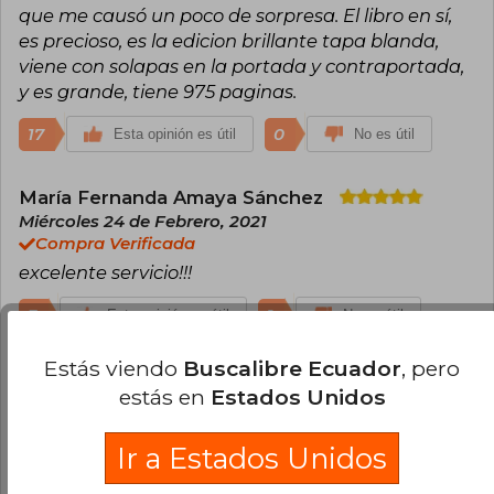
que me causó un poco de sorpresa. El libro en sí,
es precioso, es la edicion brillante tapa blanda,
viene con solapas en la portada y contraportada,
y es grande, tiene 975 paginas.
17
0
Esta opinión es útil
No es útil
María Fernanda Amaya Sánchez
Miércoles 24 de Febrero, 2021
Compra Verificada
excelente servicio!!!
3
1
Esta opinión es útil
No es útil
Estás viendo
Buscalibre Ecuador
, pero
Michelle Candia
Domingo 04 de Julio,
estás en
Estados Unidos
2021
Compra Verificada
Ir a Estados Unidos
Se demoró un poco en llegar, pero llegó en
perfectas condiciones