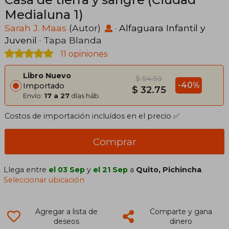
Medialuna 1)
Sarah J. Maas
(Autor)
·
Alfaguara Infantil y
Juvenil
· Tapa Blanda
11 opiniones
Libro Nuevo
$ 54.59
-40%
Importado
$ 32.75
Envío:
17 a 27
días háb.
Costos de importación incluídos en el precio ✅
Comprar
Llega entre
el 03 Sep
y
el 21 Sep
a
Quito, Pichincha
.
Seleccionar ubicación
Agregar a lista de
Comparte y gana
deseos
dinero