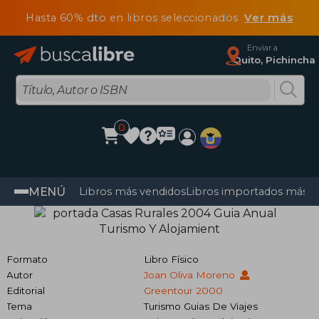
Hasta 60% dto en libros seleccionados
Ver más
Enviar a
Quito, Pichincha
0
MENÚ
Libros más vendidos
Libros importados más v
Formato
Libro Físico
Autor
Joan Oliva Moreno
Editorial
Greentour 2000
Tema
Turismo Guias De Viajes