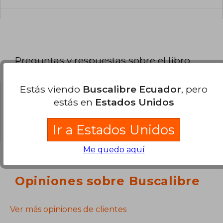
Preguntas y respuestas sobre el libro
Estás viendo
Buscalibre Ecuador
, pero
estás en
Estados Unidos
¿Tienes una pregunta sobre el libro?
Inicia
sesión
para poder agregar tu propia pregunta.
Ir a Estados Unidos
Me quedo aquí
Opiniones sobre Buscalibre
Ver más opiniones de clientes