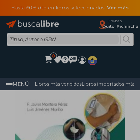
Hasta 60% dto en libros seleccionados
Ver más
Enviar a
Quito, Pichincha
0
MENÚ
Libros más vendidos
Libros importados más v