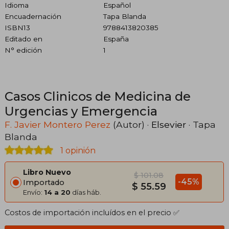
Idioma
Español
Encuadernación
Tapa Blanda
ISBN13
9788413820385
Editado en
España
N° edición
1
Casos Clinicos de Medicina de
Urgencias y Emergencia
F. Javier Montero Perez
(Autor) ·
Elsevier
· Tapa
Blanda
1 opinión
Libro Nuevo
$ 101.08
-45%
Importado
$ 55.59
Envío:
14 a 20
días háb.
Costos de importación incluídos en el precio ✅