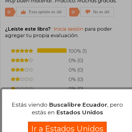
Muy buen material . Práctico. Muchas gracias.
0
0
Esta opinión es útil
No es útil
¿Leíste este libro?
Inicia sesión
para poder
agregar tu propia evaluación
.
100% (1)
0% (0)
0% (0)
0% (0)
0% (0)
Estás viendo
Buscalibre Ecuador
, pero
estás en
Estados Unidos
Preguntas frecuentes sobre el libro
Ir a Estados Unidos