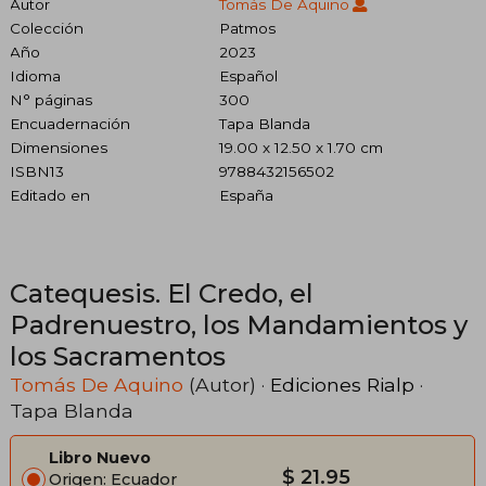
Autor
Tomás De Aquino
Colección
Patmos
Año
2023
Idioma
Español
N° páginas
300
Encuadernación
Tapa Blanda
Dimensiones
19.00 x 12.50 x 1.70 cm
ISBN13
9788432156502
Editado en
España
Catequesis. El Credo, el
Padrenuestro, los Mandamientos y
los Sacramentos
Tomás De Aquino
(Autor) ·
Ediciones Rialp
·
Tapa Blanda
Libro Nuevo
$ 21.95
Origen: Ecuador