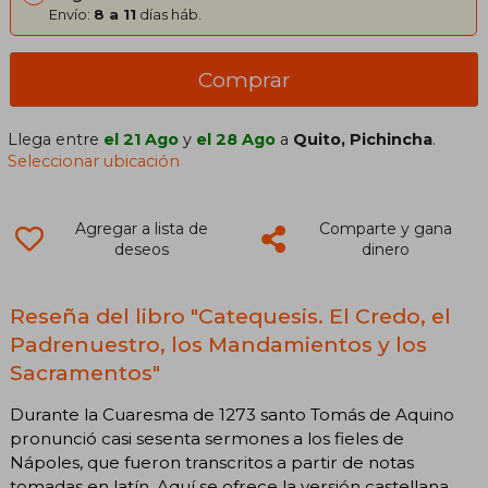
Envío:
8 a 11
días háb.
Comprar
Llega entre
el 21 Ago
y
el 28 Ago
a
Quito, Pichincha
.
Seleccionar ubicación
Agregar a lista de
Comparte y gana
deseos
dinero
Reseña del libro "Catequesis. El Credo, el
Padrenuestro, los Mandamientos y los
Sacramentos"
Durante la Cuaresma de 1273 santo Tomás de Aquino
pronunció casi sesenta sermones a los fieles de
Nápoles, que fueron transcritos a partir de notas
tomadas en latín. Aquí se ofrece la versión castellana