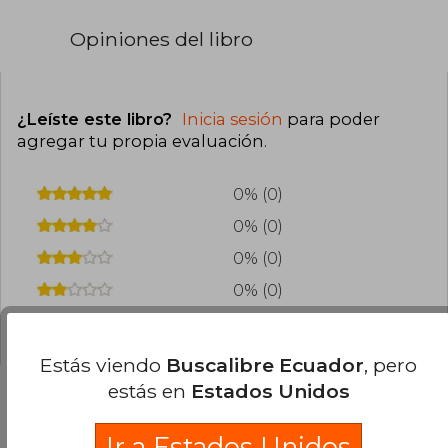
Opiniones del libro
¿Leíste este libro?
Inicia sesión
para poder
agregar tu propia evaluación
.
0% (0)
0% (0)
0% (0)
0% (0)
0% (0)
Estás viendo
Buscalibre Ecuador
, pero
estás en
Estados Unidos
Preguntas frecuentes sobre el libro
Ir a Estados Unidos