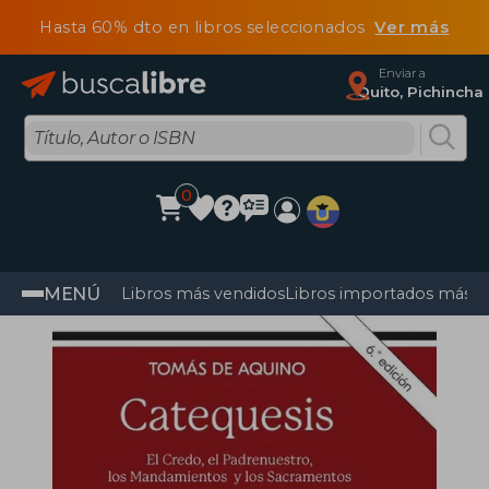
Hasta 60% dto en libros seleccionados
Ver más
Enviar a
Quito, Pichincha
0
MENÚ
Libros más vendidos
Libros importados más v