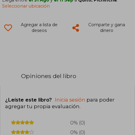
Llega entre
el 31 Ago
y
el 11 Sep
a
Quito, Pichincha
.
Seleccionar ubicación
Agregar a lista de
Comparte y gana
deseos
dinero
Opiniones del libro
¿Leíste este libro?
Inicia sesión
para poder
agregar tu propia evaluación
.
0% (0)
0% (0)