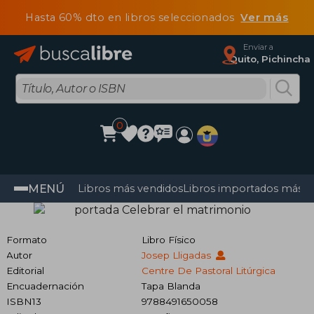
Hasta 60% dto en libros seleccionados
Ver más
Enviar a
Quito, Pichincha
0
MENÚ
Libros más vendidos
Libros importados más v
Formato
Libro Físico
Autor
Josep Lligadas
Editorial
Centre De Pastoral Litúrgica
Encuadernación
Tapa Blanda
ISBN13
9788491650058