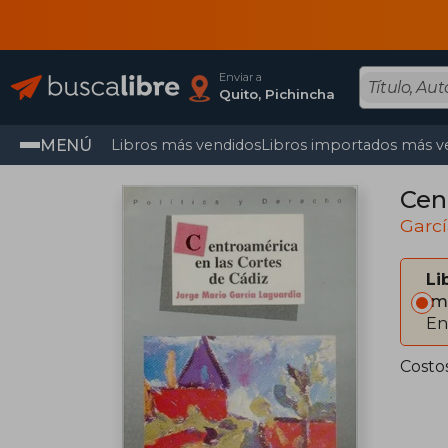
Enviar a
Quito, Pichincha
MENÚ
Libros más vendidos
Libros importados más v
Cen
Garcí
Li
Im
En
Costo