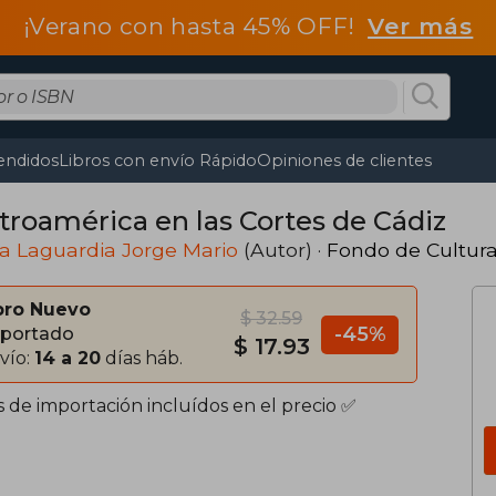
¡Verano con hasta 45% OFF!
Ver más
endidos
Libros con envío Rápido
Opiniones de clientes
troamérica en las Cortes de Cádiz
a Laguardia Jorge Mario
(Autor) ·
Fondo de Cultur
bro Nuevo
$ 32.59
-45%
portado
$ 17.93
vío:
14 a 20
días háb.
s de importación incluídos en el precio ✅