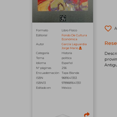
A
Formato
Libro Físico
Editorial
Fondo De Cultura
Económica
Rese
Autor
García Laguardia
Jorge Mario
Descri
Categoría
Historia
Tema
politica
provin
Idioma
Español
Antigu
N° páginas
256
Encuadernación
Tapa Blanda
ISBN
9681641353
ISBN13
9789681641351
Editado en
México