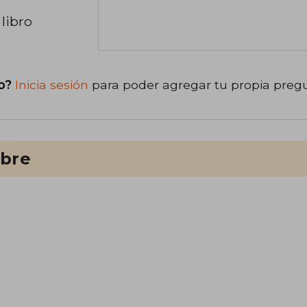
libro
o?
Inicia sesión
para poder agregar tu propia preg
ibre