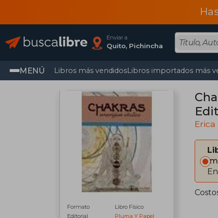
Has
Enviar a
Quito, Pichincha
MENÚ
Libros más vendidos
Libros importados más v
Cha
Edit
Erica
Li
Im
En
Costo
Formato
Libro Físico
Editorial
Pluma Y Papel