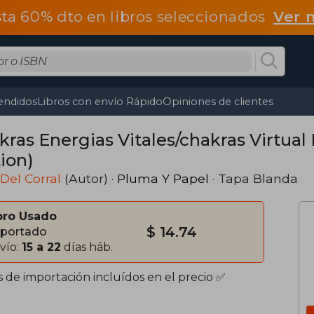
ta 60% dto en libros seleccionados
Ver 
endidos
Libros con envío Rápido
Opiniones de clientes
kras Energias Vitales/chakras Virtual
ion)
 Del Corral
(Autor) ·
Pluma Y Papel
· Tapa Blanda
bro Usado
$ 14.74
portado
vío:
15 a 22
días háb.
s de importación incluídos en el precio ✅