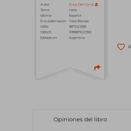
Autor
Erica Del Corral
Tema
natio
Idioma
Español
Encuadernación
Tapa Blanda
ISBN
9871021399
ISBN13
9789871021390
Editado en
Argentina
A
Opiniones del libro