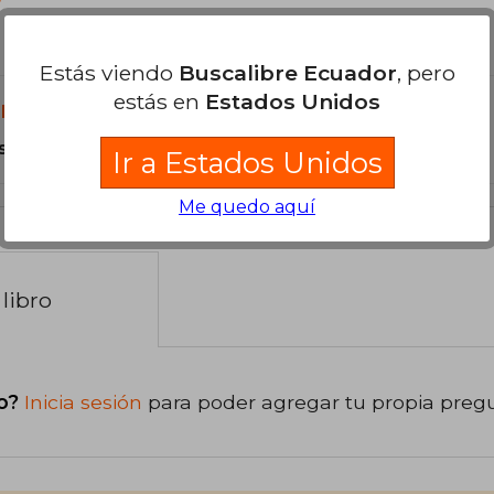
?
Estás viendo
Buscalibre Ecuador
, pero
estás en
Estados Unidos
libro?
s Tapa Blanda.
Ir a Estados Unidos
Me quedo aquí
libro
o?
Inicia sesión
para poder agregar tu propia preg