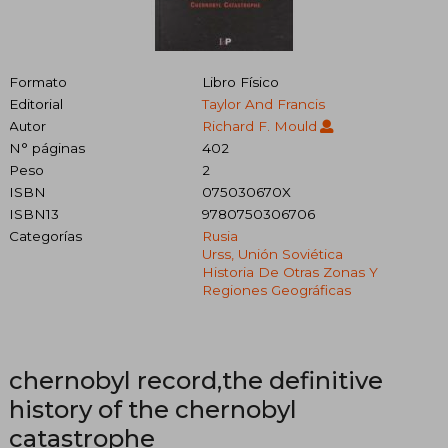
Formato
Libro Físico
Editorial
Taylor And Francis
Autor
Richard F. Mould
N° páginas
402
Peso
2
ISBN
075030670X
ISBN13
9780750306706
Categorías
Rusia
Urss, Unión Soviética
Historia De Otras Zonas Y
Regiones Geográficas
chernobyl record,the definitive
history of the chernobyl
catastrophe