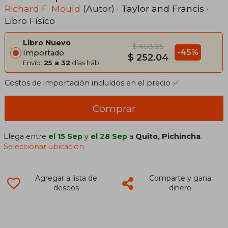
Richard F. Mould
(Autor) ·
Taylor and Francis
·
Libro Físico
Libro Nuevo
$ 458.25
-45%
Importado
$ 252.04
Envío:
25 a 32
días háb.
Costos de importación incluídos en el precio ✅
Comprar
Llega entre
el 15 Sep
y
el 28 Sep
a
Quito, Pichincha
.
Seleccionar ubicación
Agregar a lista de
Comparte y gana
deseos
dinero