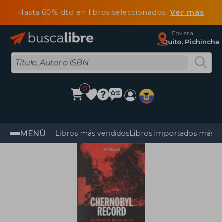
Hasta 60% dto en libros seleccionados
Ver más
Enviar a
Quito, Pichincha
0
MENÚ
Libros más vendidos
Libros importados más v