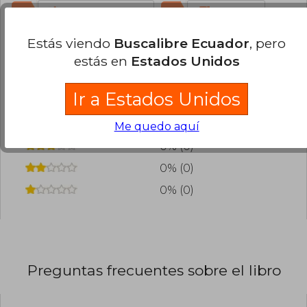
0
0
Esta opinión es útil
No es útil
Estás viendo
Buscalibre Ecuador
, pero
¿Leíste este libro?
Inicia sesión
para poder
estás en
Estados Unidos
agregar tu propia evaluación
.
Ir a Estados Unidos
100% (1)
0% (0)
Me quedo aquí
0% (0)
0% (0)
0% (0)
Preguntas frecuentes sobre el libro