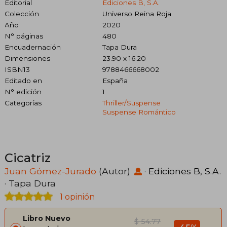
Editorial
Ediciones B, S.A.
Colección
Universo Reina Roja
Año
2020
N° páginas
480
Encuadernación
Tapa Dura
Dimensiones
23.90 x 16.20
ISBN13
9788466668002
Editado en
España
N° edición
1
Categorías
Thriller/suspense
Suspense Romántico
Cicatriz
Juan Gómez-Jurado
(Autor)
·
Ediciones B, S.A.
· Tapa Dura
1 opinión
Libro Nuevo
$ 54.77