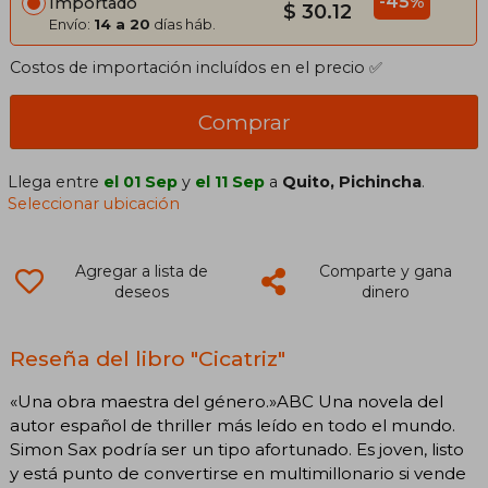
-45%
Importado
$ 30.12
Envío:
14 a 20
días háb.
Costos de importación incluídos en el precio ✅
Comprar
Llega entre
el 01 Sep
y
el 11 Sep
a
Quito, Pichincha
.
Seleccionar ubicación
Agregar a lista de
Comparte y gana
deseos
dinero
Reseña del libro "Cicatriz"
«Una obra maestra del género.»ABC Una novela del
autor español de thriller más leído en todo el mundo.
Simon Sax podría ser un tipo afortunado. Es joven, listo
y está punto de convertirse en multimillonario si vende