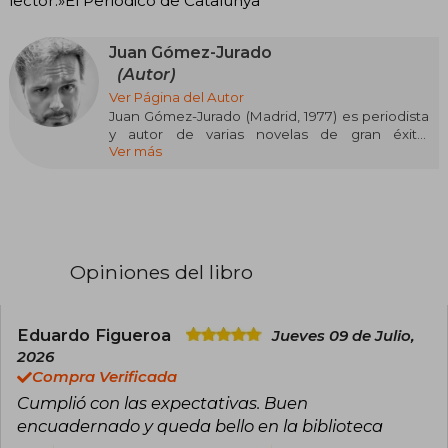
lector.»El Periódico de Catalunya
Juan Gómez-Jurado
(Autor)
Ver Página del Autor
Juan Gómez-Jurado (Madrid, 1977) es periodista
y autor de varias novelas de gran éxito,
Ver más
traducidas a cuarenta lenguas. Las novelas
sobre el universo de Antonia Scott (El paciente,
Cicatriz, Reina Roja, Loba Negra y Rey Blanco,
todas ellas publicadas en Ediciones B) se han
convertido en el mayor fenómeno de ventas
del thriller español y han consagrado a su autor
como uno de los máximos exponentes del
Opiniones del libro
género a nivel internacional. Prime está
adaptando a serie Reina Roja, en uno de los
proyectos audiovisuales más esperados a nivel
internacional. En 2022, volvió a conquistar a los
Eduardo Figueroa
Jueves 09 de Julio,
lectores con Todo arde.
2026
Compra Verificada
Actualmente colabora con varios medios y es
Cumplió con las expectativas. Buen
cocreador de los podcast Todopoderosos y
Aquí hay dragones.
encuadernado y queda bello en la biblioteca