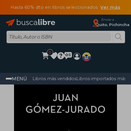
Hasta 60% dto en libros seleccionados
Ver más
Enviar a
Quito, Pichincha
0
MENÚ
Libros más vendidos
Libros importados más v