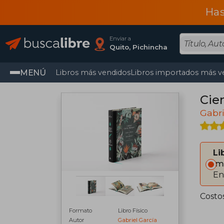
Has
Enviar a
Quito, Pichincha
MENÚ
Libros más vendidos
Libros importados más v
Cie
Gabri
Li
Im
En
Costo
Formato
Libro Físico
Autor
Gabriel García