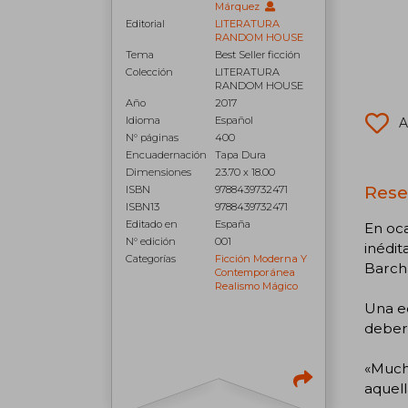
Márquez
Editorial
LITERATURA
RANDOM HOUSE
Tema
Best Seller ficción
Colección
LITERATURA
RANDOM HOUSE
Año
2017
Idioma
Español
A
N° páginas
400
Encuadernación
Tapa Dura
Dimensiones
23.70 x 18.00
Rese
ISBN
9788439732471
ISBN13
9788439732471
Editado en
España
En oca
N° edición
001
inédit
Categorías
Ficción Moderna Y
Barch
Contemporánea
Realismo Mágico
Una ed
deberí
«Mucho
aquell