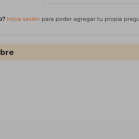
o?
Inicia sesión
para poder agregar tu propia preg
ibre