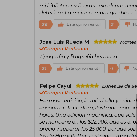
mi biblioteca, y llego en excelentes c
deterioro. La mejor compra que he ec
26
2
Esta opinión es útil
No
Jose Luis Rueda M
Martes 
Compra Verificada
Tipografía y litografía hermosa
21
4
Esta opinión es útil
No
Felipe Cayul
Lunes 28 de S
Compra Verificada
Hermosa edición, la más bella y cuidad
encontrar. Tapa dura, ilustrada, con b
hojas. Una edición magnífica, que vale 
se mantiene en los $22.000, que es el pre
precio y superar los 25.000, porque sob
los de Harry Potter, ilustrados, tapa