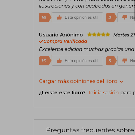
ilustraciones y con acabados en gener
16
2
Esta opinión es útil
No
Usuario Anónimo
Martes 21
Compra Verificada
Excelente edición muchas gracias una
15
5
Esta opinión es útil
No
Cargar más opiniones del libro
¿Leíste este libro?
Inicia sesión
para 
Preguntas frecuentes sobre 