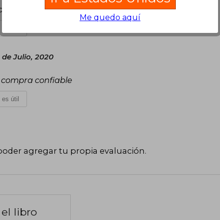
al mejores.
Me quedo aquí
 es útil
 de Julio, 2020
 compra confiable
 es útil
poder agregar tu propia evaluación
.
el libro