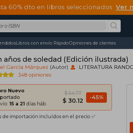
ta 60% dto en libros seleccionados
Ver 
endidos
Libros con envío Rápido
Opiniones de clientes
n años de soledad (Edición ilustrada)
el García Márquez
(Autor)
·
LITERATURA RAND
348 opiniones
bro Nuevo
$ 54.77
-45%
portado
$ 30.12
vío:
15 a 21
días háb.
s de importación incluídos en el precio ✅