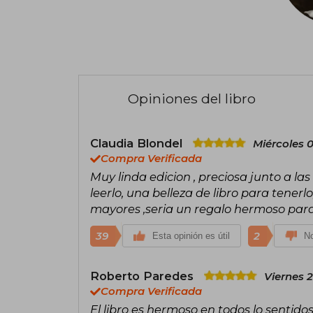
Opiniones del libro
Claudia Blondel
Miércoles 0
Compra Verificada
Muy linda edicion , preciosa junto a la
leerlo, una belleza de libro para tener
mayores ,seria un regalo hermoso para
39
2
Esta opinión es útil
No
Roberto Paredes
Viernes 2
Compra Verificada
El libro es hermoso en todos lo sentidos