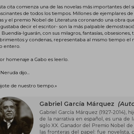
ta cita comienza una de las novelas más importantes del sig
scinantes de todos los tiempos. Millones de ejemplares de 
s y el premio Nobel de Literatura coronando una obra que
ustaba decir el escritor- son la más palpable demostració
a Buendía-Iguarán, con sus milagros, fantasías, obsesiones, tr
rimientos y condenas, representaba al mismo tiempo el mito
 entero.
or homenaje a Gabo es leerlo.
Neruda dijo...
ijote de nuestro tiempo.»
Gabriel García Márquez
(Auto
Gabriel García Márquez (1927-2014), hi
de la narrativa en español, es una de l
siglo XX. Ganador del Premio Nobel de 
las fronteras del papel: fue novelista, c