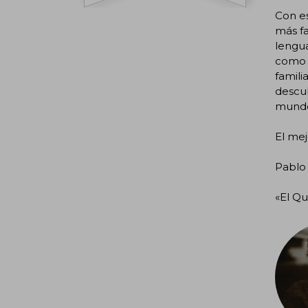
Con es
más fa
lengua
como g
famili
descub
mundo
El mej
Pablo 
«El Qu