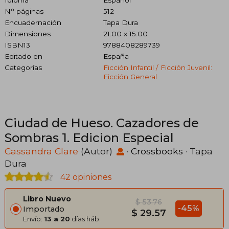
N° páginas
512
Encuadernación
Tapa Dura
Dimensiones
21.00 x 15.00
ISBN13
9788408289739
Editado en
España
Categorías
Ficción Infantil / Ficción Juvenil:
Ficción General
Ciudad de Hueso. Cazadores de
Sombras 1. Edicion Especial
Cassandra Clare
(Autor)
·
Crossbooks
· Tapa
Dura
42 opiniones
Libro Nuevo
$ 53.76
-45%
Importado
$ 29.57
Envío:
13 a 20
días háb.