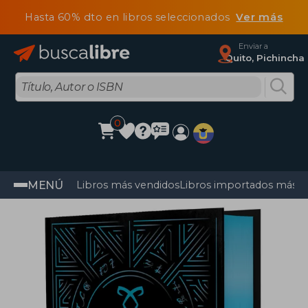
Hasta 60% dto en libros seleccionados
Ver más
Enviar a
Quito, Pichincha
0
MENÚ
Libros más vendidos
Libros importados más v