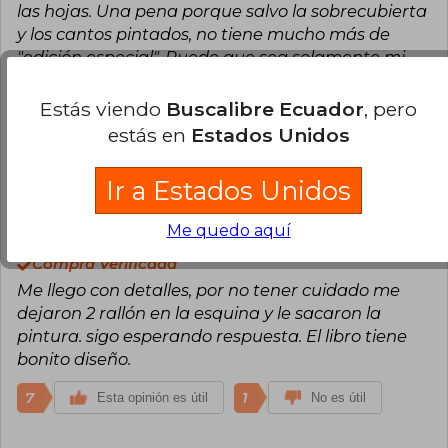
las hojas. Una pena porque salvo la sobrecubierta
y los cantos pintados, no tiene mucho más de
"edición especial". Puede que sea solamente mi
edición o una tanda mala, pero recomendaría
verlo en persona antes de comparlo para
Estás viendo
Buscalibre Ecuador
, pero
asegurarse que no pierda color.
estás en
Estados Unidos
9
1
Esta opinión es útil
No es útil
Ir a Estados Unidos
Isabel Espinoza
Domingo 14 de Julio,
Me quedo aquí
2024
Compra Verificada
Me llego con detalles, por no tener cuidado me
dejaron 2 rallón en la esquina y le sacaron la
pintura. sigo esperando respuesta. El libro tiene
bonito diseño.
7
1
Esta opinión es útil
No es útil