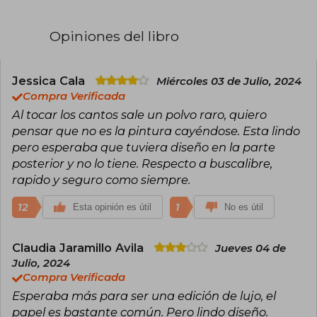
hueso en 2007 y se convirtió en un fenómeno
global. Entre sus títulos más destacados se
encuentran Ciudad de ceniza (2008), Ciudad de
Opiniones del libro
cristal (2009), y las trilogías precuela Cazadores
de Sombras: Los Orígenes y secuela Cazadores
de Sombras: Renacimiento. También ha escrito
libros como "Cadenas de oro" (2020) y "Cadenas
Jessica Cala
Miércoles 03 de Julio, 2024
de hierro" (2021), parte de la trilogía Las Últimas
Compra Verificada
Horas.
Al tocar los cantos sale un polvo raro, quiero
pensar que no es la pintura cayéndose. Esta lindo
Con su estilo atrapante y mundos complejos,
Clare ha ganado múltiples premios y una base
pero esperaba que tuviera diseño en la parte
de fans leales que sigue sus historias llenas de
posterior y no lo tiene. Respecto a buscalibre,
magia, amor y batallas épicas entre el bien y el
rapido y seguro como siempre.
mal. Es una de las autoras más influyentes en la
literatura juvenil de fantasía contemporánea.
12
1
Esta opinión es útil
No es útil
Claudia Jaramillo Avila
Jueves 04 de
Julio, 2024
Compra Verificada
Esperaba más para ser una edición de lujo, el
papel es bastante común. Pero lindo diseño.