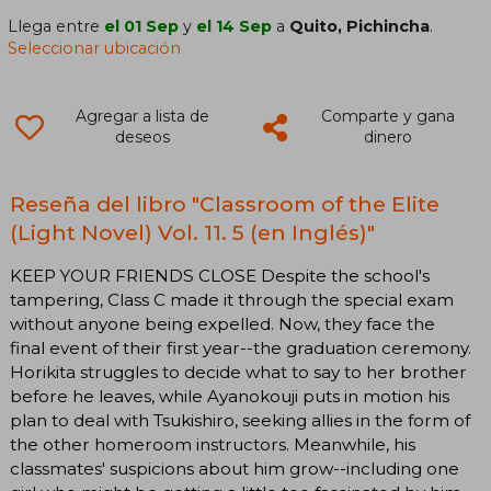
Llega entre
el 01 Sep
y
el 14 Sep
a
Quito, Pichincha
.
Seleccionar ubicación
Agregar a lista de
Comparte y gana
deseos
dinero
Reseña del libro "Classroom of the Elite
(Light Novel) Vol. 11. 5 (en Inglés)"
KEEP YOUR FRIENDS CLOSE Despite the school's
tampering, Class C made it through the special exam
without anyone being expelled. Now, they face the
final event of their first year--the graduation ceremony.
Horikita struggles to decide what to say to her brother
before he leaves, while Ayanokouji puts in motion his
plan to deal with Tsukishiro, seeking allies in the form of
the other homeroom instructors. Meanwhile, his
classmates' suspicions about him grow--including one