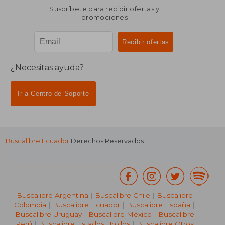
Suscríbete para recibir ofertas y
promociones
¿Necesitas ayuda?
Ir a Centro de Soporte
Buscalibre Ecuador
Derechos Reservados.
Buscalibre Argentina
|
Buscalibre Chile
|
Buscalibre
Colombia
|
Buscalibre Ecuador
|
Buscalibre España
|
Buscalibre Uruguay
|
Buscalibre México
|
Buscalibre
Perú
|
Buscalibre Estados Unidos
|
Buscalibre Otros