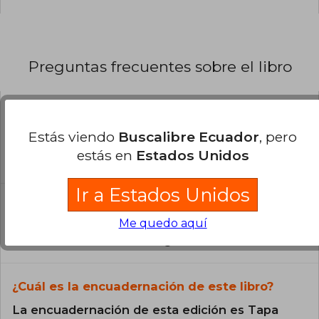
Preguntas frecuentes sobre el libro
¿El libro es original?
Estás viendo
Buscalibre Ecuador
, pero
Todos los libros de nuestro
estás en
Estados Unidos
catálogo son Originales.
Ir a Estados Unidos
¿En qué Idioma está escrito el
libro?
Me quedo aquí
El libro está escrito en Inglés.
¿Cuál es la encuadernación de este libro?
La encuadernación de esta edición es Tapa