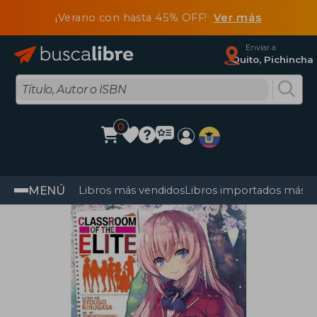
¡Verano con hasta 45% OFF!
Ver más
Enviar a
Quito, Pichincha
0
MENÚ
Libros más vendidos
Libros importados más v