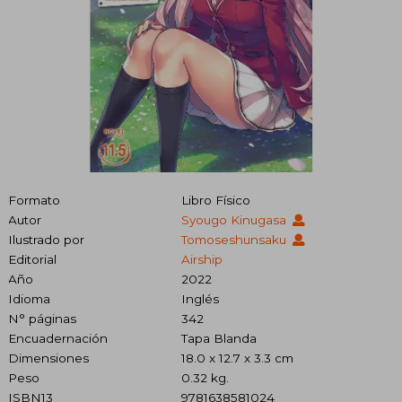
Formato
Libro Físico
Autor
Syougo Kinugasa
Ilustrado por
Tomoseshunsaku
Editorial
Airship
Año
2022
Idioma
Inglés
N° páginas
342
Encuadernación
Tapa Blanda
Dimensiones
18.0 x 12.7 x 3.3 cm
Peso
0.32 kg.
ISBN13
9781638581024