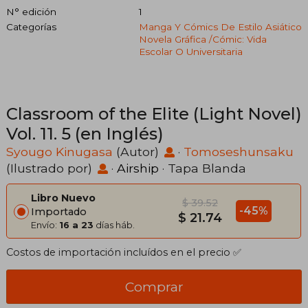
N° edición
1
Categorías
Manga Y Cómics De Estilo Asiático
Novela Gráfica /cómic: Vida
Escolar O Universitaria
Classroom of the Elite (Light Novel)
Vol. 11. 5 (en Inglés)
Syougo Kinugasa
(Autor)
·
Tomoseshunsaku
(Ilustrado por)
·
Airship
· Tapa Blanda
Libro Nuevo
$ 39.52
-45%
Importado
$ 21.74
Envío:
16 a 23
días háb.
Costos de importación incluídos en el precio ✅
Comprar