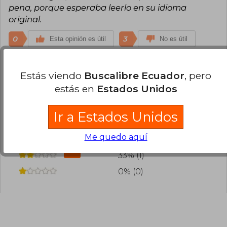
legado es amplio y sigue siendo objeto de
pena, porque esperaba leerlo en su idioma
estudio y debate académico en todo el mundo.
original.
0
3
Esta opinión es útil
No es útil
¿Leíste este libro?
Inicia sesión
para poder
Estás viendo
Buscalibre Ecuador
, pero
agregar tu propia evaluación
.
estás en
Estados Unidos
67% (2)
Ir a Estados Unidos
0% (0)
Me quedo aquí
0% (0)
33% (1)
0% (0)