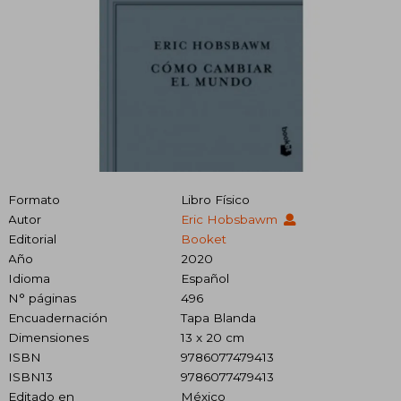
Formato
Libro Físico
Autor
Eric Hobsbawm
Editorial
Booket
Año
2020
Idioma
Español
N° páginas
496
Encuadernación
Tapa Blanda
Dimensiones
13 x 20 cm
ISBN
9786077479413
ISBN13
9786077479413
Editado en
México