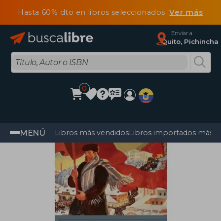
Hasta 60% dto en libros seleccionados
Ver más
Enviar a
Quito, Pichincha
0
MENÚ
Libros más vendidos
Libros importados más v