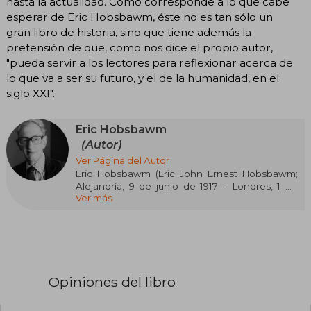
hasta la actualidad. Como corresponde a lo que cabe
esperar de Eric Hobsbawm, éste no es tan sólo un
gran libro de historia, sino que tiene además la
pretensión de que, como nos dice el propio autor,
"pueda servir a los lectores para reflexionar acerca de
lo que va a ser su futuro, y el de la humanidad, en el
siglo XXI".
Eric Hobsbawm
(Autor)
Ver Página del Autor
Eric Hobsbawm (Eric John Ernest Hobsbawm;
Alejandría, 9 de junio de 1917 – Londres, 1 de
Ver más
octubre de 2012) fue un historiador británico
considerado uno de los más influyentes del
siglo XX, especialmente por su enfoque
marxista y social sobre la historia moderna y
contemporánea. Nacido en Egipto en una
familia judía, pasó su infancia en Viena y Berlín
antes de trasladarse con su familia a Londres en
Opiniones del libro
1933, huyendo del nazismo. Estudió Historia en
el King’s College de la Universidad de