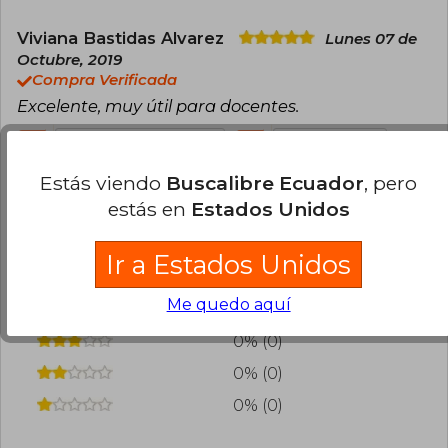
Viviana Bastidas Alvarez
Lunes 07 de
Octubre, 2019
Compra Verificada
Excelente, muy útil para docentes.
0
0
Esta opinión es útil
No es útil
Estás viendo
Buscalibre Ecuador
, pero
¿Leíste este libro?
Inicia sesión
para poder
estás en
Estados Unidos
agregar tu propia evaluación
.
Ir a Estados Unidos
100% (2)
Me quedo aquí
0% (0)
0% (0)
0% (0)
0% (0)