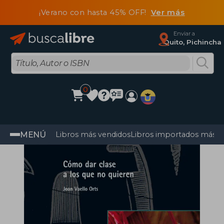
¡Verano con hasta 45% OFF!
Ver más
Enviar a
Quito, Pichincha
0
MENÚ
Libros más vendidos
Libros importados más v