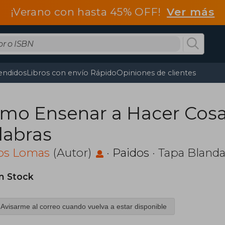
¡Verano con hasta 45% OFF!
Ver más
endidos
Libros con envío Rápido
Opiniones de clientes
mo Ensenar a Hacer Cosa
labras
los Lomas
(Autor)
·
Paidos
· Tapa Bland
in Stock
Avisarme al correo cuando vuelva a estar disponible