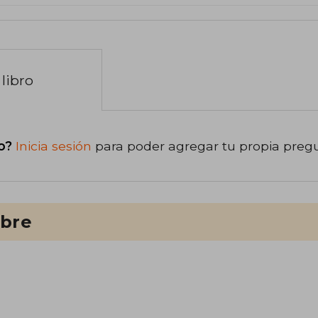
libro
o?
Inicia sesión
para poder agregar tu propia preg
ibre