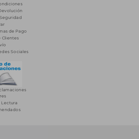
ondiciones
 Devolución
 Seguridad
ar
rmas de Pago
 Clientes
vío
edes Sociales
eclamaciones
res
a Lectura
omendados