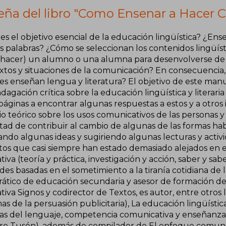
eña del libro "Como Ensenar a Hacer C
es el objetivo esencial de la educación lingüística? ¿Ens
s palabras? ¿Cómo se seleccionan los contenidos lingüísti
 hacer) un alumno o una alumna para desenvolverse de
xtos y situaciones de la comunicación? En consecuencia,
es enseñan lengua y literatura? El objetivo de este man
dagación crítica sobre la educación lingüística y literari
páginas a encontrar algunas respuestas a estos y a otros 
o teórico sobre los usos comunicativos de las personas y 
tad de contribuir al cambio de algunas de las formas hab
ndo algunas ideas y sugiriendo algunas lecturas y activida
os que casi siempre han estado demasiado alejados en el 
iva (teoría y práctica, investigación y acción, saber y sab
des basadas en el sometimiento a la tiranía cotidiana de 
ático de educación secundaria y asesor de formación del 
iva Signos y codirector de Textos, es autor, entre otros 
as de la persuasión publicitaria), La educación lingüístic
ias del lenguaje, competencia comunicativa y enseñanza
o Tusón), además de compilador de El enfoque comunic