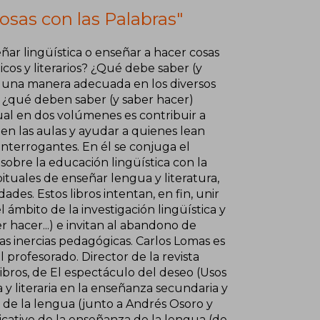
osas con las Palabras"
eñar lingüística o enseñar a hacer cosas
cos y literarios? ¿Qué debe saber (y
 una manera adecuada en los diversos
 ¿qué deben saber (y saber hacer)
ual en dos volúmenes es contribuir a
a en las aulas y ayudar a quienes lean
interrogantes. En él se conjuga el
sobre la educación lingüística con la
ituales de enseñar lengua y literatura,
des. Estos libros intentan, en fin, unir
ámbito de la investigación lingüística y
er hacer...) e invitan al abandono de
las inercias pedagógicas. Carlos Lomas es
profesorado. Director de la revista
libros, de El espectáculo del deseo (Usos
a y literaria en la enseñanza secundaria y
 de la lengua (junto a Andrés Osoro y
ativo de la enseñanza de la lengua (de