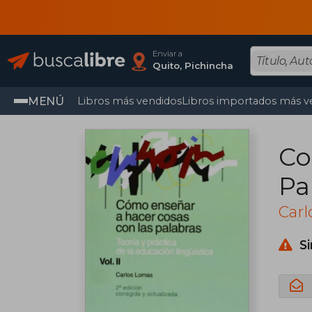
Enviar a
Quito, Pichincha
MENÚ
Libros más vendidos
Libros importados más v
Co
Pa
Car
S