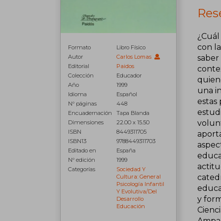
Res
¿Cuál 
con la
Formato
Libro Físico
saber
Autor
Carlos Lomas
Editorial
Paidos
conte
Colección
Educador
quien
Año
1999
una in
Idioma
Español
estas 
N° páginas
448
estudi
Encuadernación
Tapa Blanda
volun
Dimensiones
22.00 x 15.50
ISBN
8449311705
aporta
ISBN13
9788449311703
aspect
Editado en
España
educat
N° edición
1999
actitu
Categorías
Sociedad Y
catedr
Cultura: General
Psicología Infantil
educat
Y Evolutiva/del
y form
Desarrollo
Educación
Cienc
Ampar