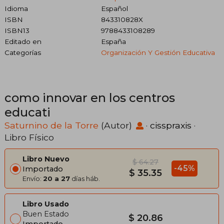
Idioma
Español
ISBN
843310828X
ISBN13
9788433108289
Editado en
España
Categorías
Organización Y Gestión Educativa
como innovar en los centros
educati
Saturnino de la Torre
(Autor)
·
cisspraxis
·
Libro Físico
Libro Nuevo
$ 64.27
-45%
Importado
$ 35.35
Envío:
20 a 27
días háb.
Libro Usado
Buen Estado
$ 20.86
Importado