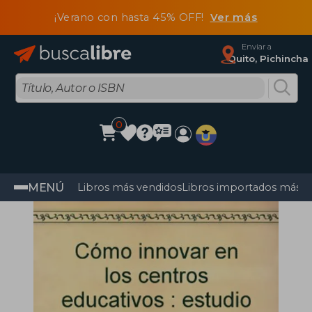
¡Verano con hasta 45% OFF!
Ver más
Enviar a
Quito, Pichincha
0
MENÚ
Libros más vendidos
Libros importados más v