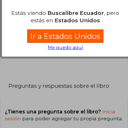
Todos los libros de nuestro
Estás viendo
Buscalibre Ecuador
, pero
catálogo son Originales.
estás en
Estados Unidos
¿En qué Idioma está escrito el
Ir a Estados Unidos
libro?
El libro está escrito en Español.
Me quedo aquí
Preguntas y respuestas sobre el libro
¿Tienes una pregunta sobre el libro?
Inicia
sesión
para poder agregar tu propia pregunta.