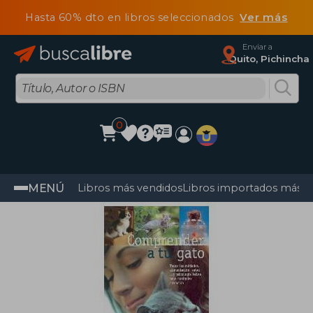
Hasta 60% dto en libros seleccionados
Ver más
Enviar a
Quito, Pichincha
0
MENÚ
Libros más vendidos
Libros importados más v