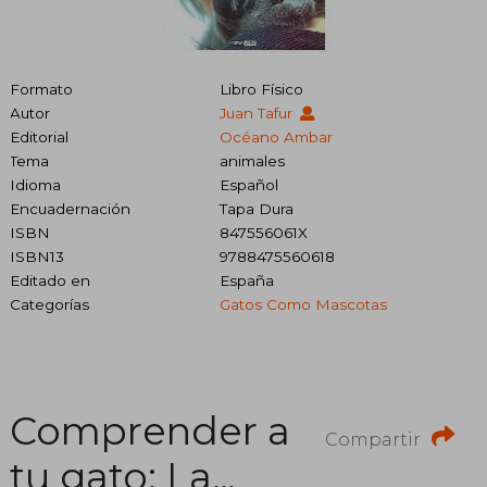
Formato
Libro Físico
Autor
Juan Tafur
Editorial
Océano Ambar
Tema
animales
Idioma
Español
Encuadernación
Tapa Dura
ISBN
847556061X
ISBN13
9788475560618
Editado en
España
Categorías
Gatos Como Mascotas
Comprender a
Compartir
tu gato: La