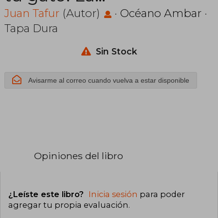
guía práctica
Juan Tafur
(Autor)
·
Océano Ambar
·
Tapa Dura
para cuidar,
educar y
Sin Stock
entender a tu
Avisarme al correo cuando vuelva a estar disponible
mascota
(Ilustrados)
Opiniones del libro
¿Leíste este libro?
Inicia sesión
para poder
agregar tu propia evaluación
.