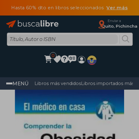
Hasta 60% dto en libros seleccionados
Ver más
Enviar a
Quito, Pichincha
0
MENÚ
Libros más vendidos
Libros importados más v