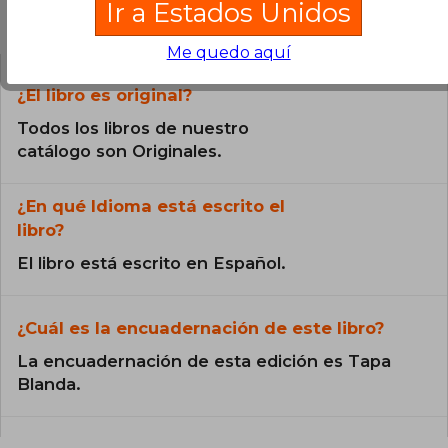
Ir a Estados Unidos
Preguntas frecuentes sobre el libro
Me quedo aquí
¿El libro es original?
Todos los libros de nuestro
catálogo son Originales.
¿En qué Idioma está escrito el
libro?
El libro está escrito en Español.
¿Cuál es la encuadernación de este libro?
La encuadernación de esta edición es Tapa
Blanda.