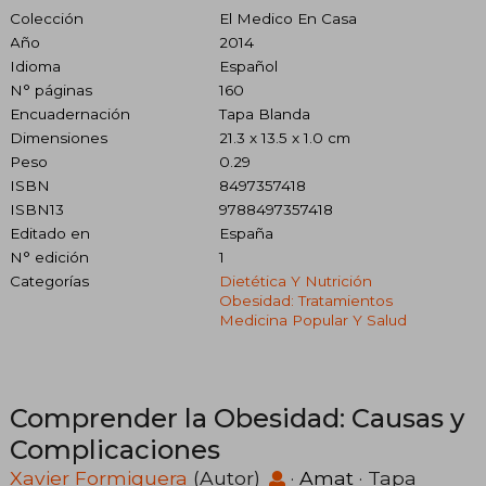
Colección
El Medico En Casa
Año
2014
Idioma
Español
N° páginas
160
Encuadernación
Tapa Blanda
Dimensiones
21.3 x 13.5 x 1.0 cm
Peso
0.29
ISBN
8497357418
ISBN13
9788497357418
Editado en
España
N° edición
1
Categorías
Dietética Y Nutrición
Obesidad: Tratamientos
Medicina Popular Y Salud
Comprender la Obesidad: Causas y
Complicaciones
Xavier Formiguera
(Autor)
·
Amat
· Tapa