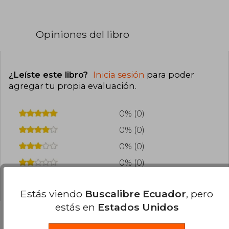
Opiniones del libro
¿Leíste este libro?
Inicia sesión
para poder
agregar tu propia evaluación
.
0% (0)
0% (0)
0% (0)
0% (0)
0% (0)
Estás viendo
Buscalibre Ecuador
, pero
estás en
Estados Unidos