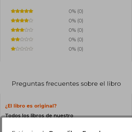
0% (0)
0% (0)
0% (0)
0% (0)
0% (0)
Preguntas frecuentes sobre el libro
¿El libro es original?
Todos los libros de nuestro
catálogo son Originales.