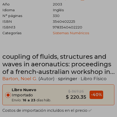
Año
2003
Idioma
Inglés
N° páginas
330
ISBN
3540402225
ISBN13
9783540402220
Categorías
Sistemas Numéricos
coupling of fluids, structures and
waves in aeronautics: proceedings
of a french-australian workshop in
melbourne, australia 3-6 december
Barton, Noel G.
(Autor) ·
springer
· Libro Físico
2001 (en Inglés)
Libro Nuevo
$ 367.25
-40%
Importado
$ 220.35
Envío:
16 a 23
días háb.
Costos de importación incluídos en el precio ✅