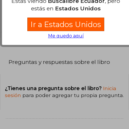
Estás viendo
Buscalibre Ecuador
, pero
¿En qué Idioma está escrito el
estás en
Estados Unidos
libro?
Ir a Estados Unidos
El libro está escrito en Inglés.
Me quedo aquí
Preguntas y respuestas sobre el libro
¿Tienes una pregunta sobre el libro?
Inicia
sesión
para poder agregar tu propia pregunta.