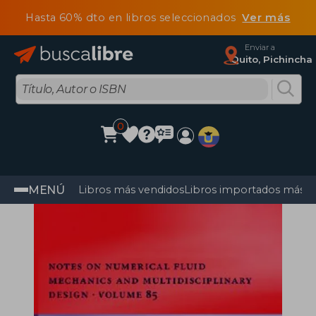
Hasta 60% dto en libros seleccionados
Ver más
Enviar a
Quito, Pichincha
0
MENÚ
Libros más vendidos
Libros importados más v