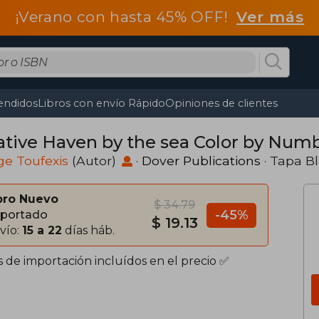
¡Verano con hasta 45% OFF!
Ver más
endidos
Libros con envío Rápido
Opiniones de clientes
ative Haven by the sea Color by Numb
e Toufexis
(Autor)
·
Dover Publications
· Tapa B
bro Nuevo
$ 34.79
-45%
portado
$ 19.13
vío:
15 a 22
días háb.
s de importación incluídos en el precio ✅