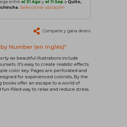
lega entre
el 31 Ago
y
el 11 Sep
a
Quito,
ichincha
.
Seleccionar ubicación
Comparte y gana dinero
r by Number (en Inglés)"
y-six beautiful illustrations include
sets. It's easy to create realistic effects
mple color key. Pages are perforated and
designed for experienced colorists, By the
 books offer an escape to a world of
and fun-filled way to relax and reduce stress.