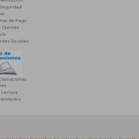
 Devolución
 Seguridad
ar
rmas de Pago
 Clientes
vío
edes Sociales
eclamaciones
res
a Lectura
omendados