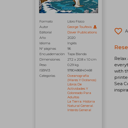
Formato
Libro Físico
Autor
George Toufexis
A
Editorial
Dover Publications
Año
2020
Idioma
Inglés
Rese
N° páginas
96
Encuadernación
Tapa Blanda
Relax 
Dimensiones
27.2 x 20.8 x 1.0 cm
everyt
Peso
0.29 kg.
ISBN13
9780486840468
with t
Categorías
Oceanografía
printe
(mares Y Océanos)
Sea Co
Libros De
Actividades Y
inspir
Coloreado Para
Adultos
La Tierra: Historia
Natural General.
Interés General