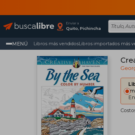
Enviar a
Quito, Pichincha
MENÚ
Libros más vendidos
Libros importados más v
Cre
Georg
Li
Im
En
Costo