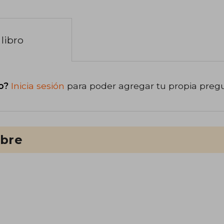
libro
o?
Inicia sesión
para poder agregar tu propia preg
ibre