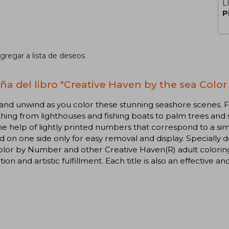
L
P
gregar a lista de deseos
ña del libro "Creative Haven by the sea Colo
and unwind as you color these stunning seashore scenes. Fort
hing from lighthouses and fishing boats to palm trees and sun
he help of lightly printed numbers that correspond to a si
d on one side only for easy removal and display. Specially 
lor by Number and other Creative Haven(R) adult coloring
ation and artistic fulfillment. Each title is also an effective 