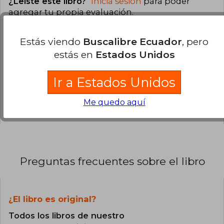
¿Leíste este libro?
Inicia sesión
para poder
agregar tu propia evaluación
.
100% (1)
Estás viendo
Buscalibre Ecuador
, pero
estás en
Estados Unidos
0% (0)
0% (0)
Ir a Estados Unidos
0% (0)
Me quedo aquí
0% (0)
Preguntas frecuentes sobre el libro
¿El libro es original?
Todos los libros de nuestro