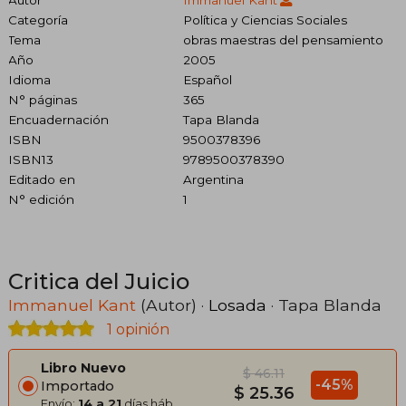
Categoría
Política y Ciencias Sociales
Tema
obras maestras del pensamiento
Año
2005
Idioma
Español
N° páginas
365
Encuadernación
Tapa Blanda
ISBN
9500378396
ISBN13
9789500378390
Editado en
Argentina
N° edición
1
Critica del Juicio
Immanuel Kant
(Autor) ·
Losada
· Tapa Blanda
1 opinión
Libro Nuevo
$ 46.11
-45%
Importado
$ 25.36
Envío:
14 a 21
días háb.