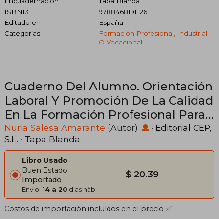
Encuadernación
Tapa Blanda
ISBN13
9788468191126
Editado en
España
Categorías
Formación Profesional, Industrial
O Vocacional
Cuaderno Del Alumno. Orientación
Laboral Y Promoción De La Calidad
En La Formación Profesional Para
El Empleo (mf1446_3). Certificados
Nuria Salesa Amarante
(Autor)
·
Editorial CEP,
S.L.
· Tapa Blanda
De Profesionalidad. Docencia De
La Formación Profesional Para El
Libro Usado
Empleo (ssce0110)
Buen Estado
$ 20.39
Importado
Envío:
14 a 20
días háb.
Costos de importación incluídos en el precio ✅