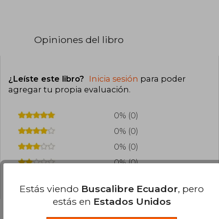
Opiniones del libro
¿Leíste este libro?
Inicia sesión
para poder
agregar tu propia evaluación
.
0% (0)
0% (0)
0% (0)
0% (0)
0% (0)
Estás viendo
Buscalibre Ecuador
, pero
estás en
Estados Unidos