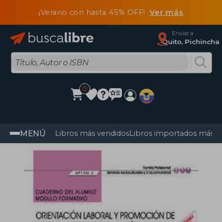
¡Verano con hasta 45% OFF!
Ver más
Enviar a
Quito, Pichincha
0
MENÚ
Libros más vendidos
Libros importados más v