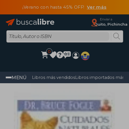
¡Verano con hasta 45% OFF!
Ver más
Enviar a
Quito, Pichincha
0
MENÚ
Libros más vendidos
Libros importados más v