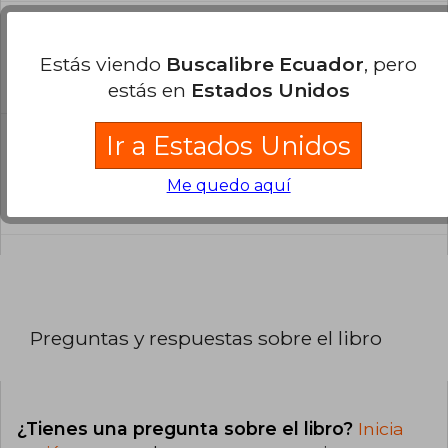
¿En qué Idioma está escrito el
libro?
Estás viendo
Buscalibre Ecuador
, pero
El libro está escrito en Español.
estás en
Estados Unidos
Ir a Estados Unidos
¿Cuál es la encuadernación de este libro?
La encuadernación de esta edición es Libro de
Me quedo aquí
Cartón.
Preguntas y respuestas sobre el libro
¿Tienes una pregunta sobre el libro?
Inicia