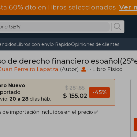
ta 60% dto en libros seleccionados
Ver 
endidos
Libros con envío Rápido
Opiniones de clientes
so de derecho financiero español(25ªe
Juan Ferreiro Lapatza
(Autor)
· · Libro Físico
bro Nuevo
$ 281.85
-45%
portado
$ 155.02
vío:
20 a 28
días háb.
s de importación incluídos en el precio ✅