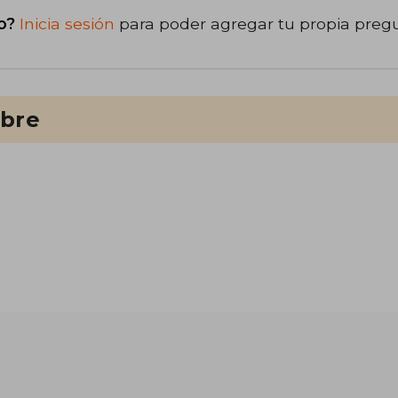
o?
Inicia sesión
para poder agregar tu propia preg
ibre