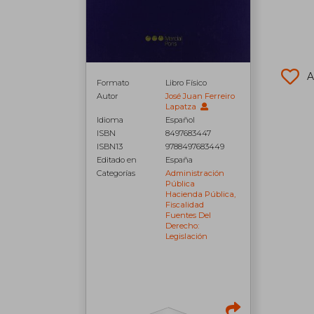
A
Formato
Libro Físico
Autor
José Juan Ferreiro
Lapatza
Idioma
Español
ISBN
8497683447
ISBN13
9788497683449
Editado en
España
Categorías
Administración
Pública
Hacienda Pública,
Fiscalidad
Fuentes Del
Derecho:
Legislación