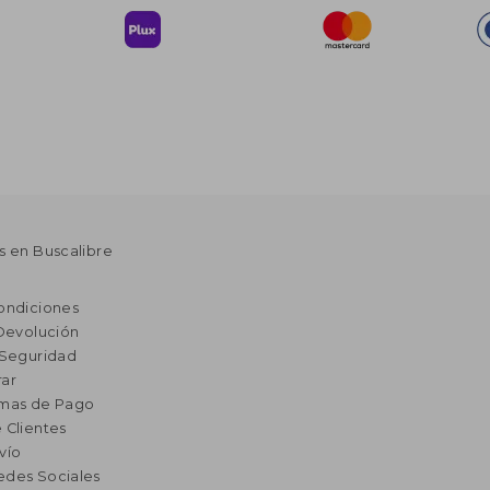
s en Buscalibre
ondiciones
 Devolución
 Seguridad
ar
rmas de Pago
 Clientes
vío
edes Sociales