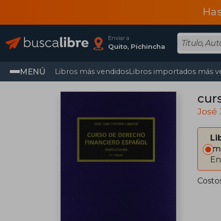
Has
Enviar a
Quito, Pichincha
MENÚ
Libros más vendidos
Libros importados más v
cur
José 
Li
Im
En
Costo