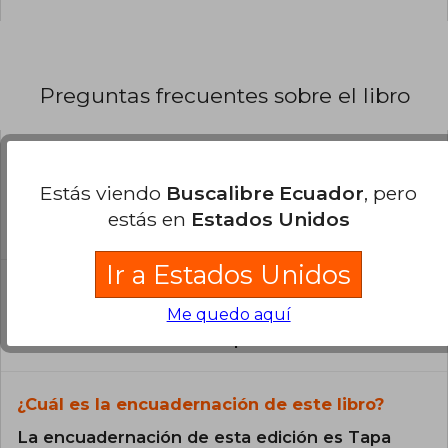
Preguntas frecuentes sobre el libro
¿El libro es original?
Estás viendo
Buscalibre Ecuador
, pero
Todos los libros de nuestro
estás en
Estados Unidos
catálogo son Originales.
Ir a Estados Unidos
¿En qué Idioma está escrito el
libro?
Me quedo aquí
El libro está escrito en Español.
¿Cuál es la encuadernación de este libro?
La encuadernación de esta edición es Tapa