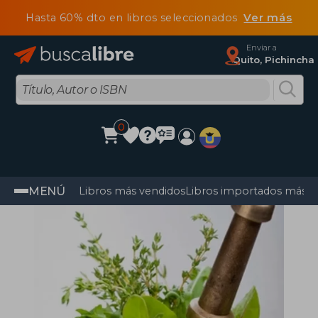
Hasta 60% dto en libros seleccionados
Ver más
Enviar a
Quito, Pichincha
0
MENÚ
Libros más vendidos
Libros importados más v