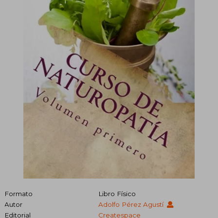
Formato
Libro Físico
Autor
Adolfo Pérez Agustí
Editorial
Createspace