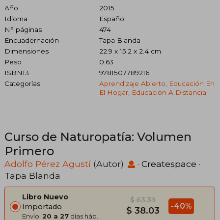
Año
2015
Idioma
Español
N° páginas
474
Encuadernación
Tapa Blanda
Dimensiones
22.9 x 15.2 x 2.4 cm
Peso
0.63
ISBN13
9781507789216
Categorías
Aprendizaje Abierto, Educación En
El Hogar, Educación A Distancia
Curso de Naturopatía: Volumen
Primero
Adolfo Pérez Agustí
(Autor)
·
Createspace
·
Tapa Blanda
Libro Nuevo
$ 63.39
-40%
Importado
$ 38.03
Envío:
20 a 27
días háb.