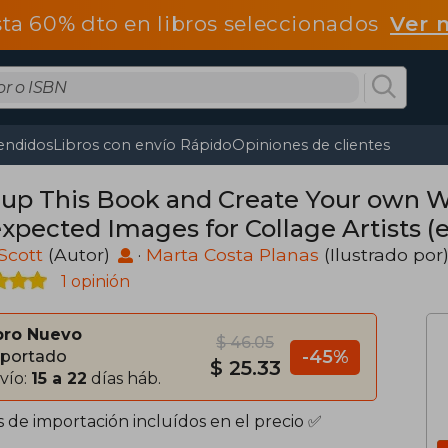
ta 60% dto en libros seleccionados
Ver 
endidos
Libros con envío Rápido
Opiniones de clientes
 up This Book and Create Your own W
xpected Images for Collage Artists (e
 Scott
(Autor)
·
Marta Costa Planas
(Ilustrado por
1 opinión
bro Nuevo
$ 46.05
-45%
portado
$ 25.33
vío:
15 a 22
días háb.
s de importación incluídos en el precio ✅