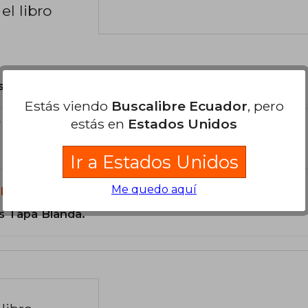
el libro
son Originales.
Estás viendo
Buscalibre Ecuador
, pero
estás en
Estados Unidos
?
Ir a Estados Unidos
Me quedo aquí
libro?
s Tapa Blanda.