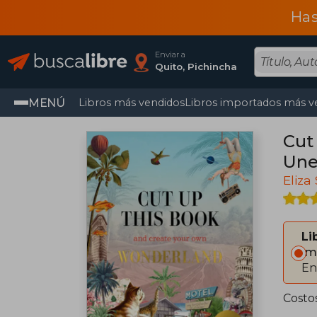
Has
Enviar a
Quito, Pichincha
MENÚ
Libros más vendidos
Libros importados más v
Cut
Une
Eliza
Li
Im
En
Costo