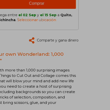
Comprar
lega entre
el 02 Sep
y
el 15 Sep
a
Quito,
ichincha
.
Seleccionar ubicación
Comparte y gana dinero
our own Wonderland: 1,000
"
th more than 1,000 surprising images
Things to Cut Out and Collage comes this
that will blow your mind and add new life
 you need to create a host of surprising
including backgrounds so you can create
ricks of selection, composition, and
t bring scissors, glue, and your