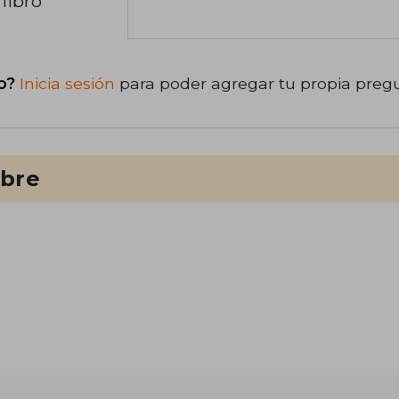
libro
o?
Inicia sesión
para poder agregar tu propia preg
ibre