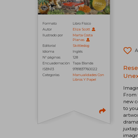
Formato
Libro Físico
Autor
Eliza Scott
Ilustrado por
Marta Costa
Planas
Editorial
Skittledog
A
Idioma
Inglés
N° páginas
128
Encuadernación
Tapa Blanda
Rese
ISBN13
9781837760022
Unex
Categorías
Manualidades Con
Libros Y Papel
Imagin
From t
new co
to you
artwor
dramat
juxtap
imagin