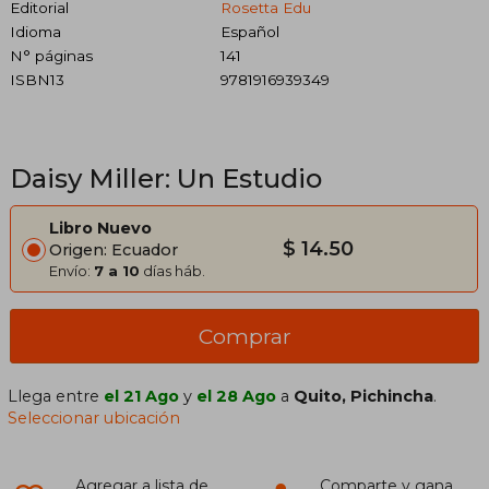
Editorial
Rosetta Edu
Idioma
Español
N° páginas
141
ISBN13
9781916939349
Daisy Miller: Un Estudio
Libro Nuevo
$ 14.50
Origen: Ecuador
Envío:
7 a 10
días háb.
Comprar
Llega entre
el 21 Ago
y
el 28 Ago
a
Quito, Pichincha
.
Seleccionar ubicación
Agregar a lista de
Comparte y gana