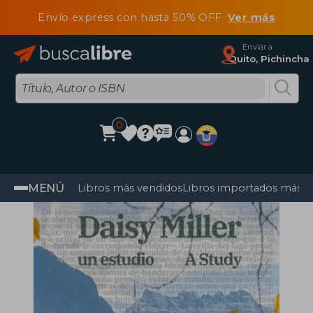
Envío express con hasta 50% OFF
Ver más
Enviar a
Quito, Pichincha
0
MENÚ
Libros más vendidos
Libros importados más v