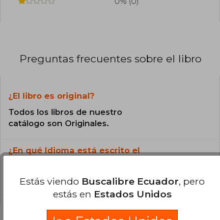
0% (0)
Preguntas frecuentes sobre el libro
¿El libro es original?
Todos los libros de nuestro
catálogo son Originales.
¿En qué Idioma está escrito el
libro?
El libro está escrito en Español.
Estás viendo
Buscalibre Ecuador
, pero
estás en
Estados Unidos