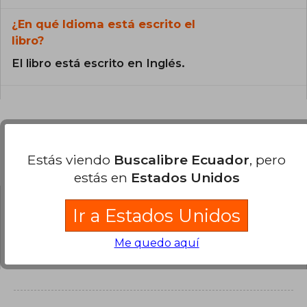
¿En qué Idioma está escrito el
libro?
El libro está escrito en Inglés.
Preguntas y respuestas sobre el libro
Estás viendo
Buscalibre Ecuador
, pero
estás en
Estados Unidos
Ir a Estados Unidos
¿Tienes una pregunta sobre el libro?
Inicia
sesión
para poder agregar tu propia pregunta.
Me quedo aquí