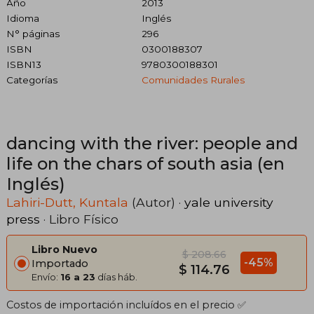
Año
2013
Idioma
Inglés
N° páginas
296
ISBN
0300188307
ISBN13
9780300188301
Categorías
Comunidades Rurales
dancing with the river: people and
life on the chars of south asia (en
Inglés)
Lahiri-Dutt, Kuntala
(Autor) ·
yale university
press
· Libro Físico
Libro Nuevo
$ 208.66
-45%
Importado
$ 114.76
Envío:
16 a 23
días háb.
Costos de importación incluídos en el precio ✅