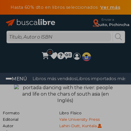
Hasta 60% dto en libros seleccionados
Ver más
Enviar a
Quito, Pichincha
0
MENÚ
Libros más vendidos
Libros importados más v
Formato
Libro Físico
Editorial
Yale University Press
Autor
Lahiri-Dutt, Kuntala