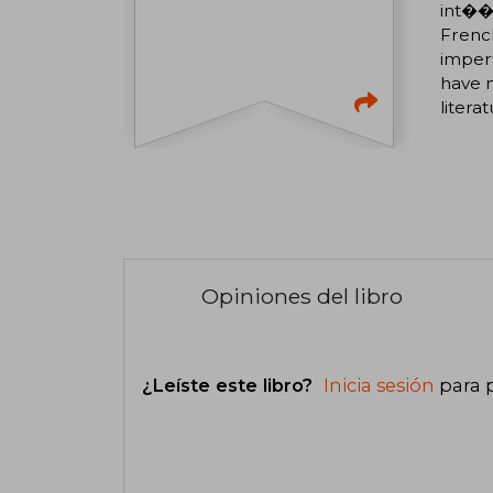
int���
French
imperf
have m
litera
Opiniones del libro
¿Leíste este libro?
Inicia sesión
para 