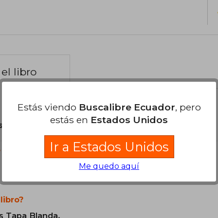
el libro
Estás viendo
Buscalibre Ecuador
, pero
estás en
Estados Unidos
son Originales.
Ir a Estados Unidos
?
Me quedo aquí
libro?
s Tapa Blanda.