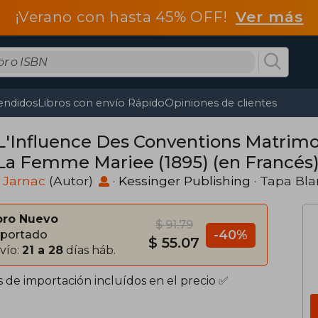
¡Verano con hasta 45% OFF!
Ver más
endidos
Libros con envío Rápido
Opiniones de clientes
L'Influence Des Conventions Matrimon
La Femme Mariee (1895) (en Francés
 Jarnac
(Autor)
·
Kessinger Publishing
· Tapa Bl
bro Nuevo
$ 91.79
-40%
portado
$ 55.07
vío:
21 a 28
días háb.
s de importación incluídos en el precio ✅