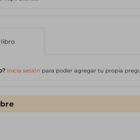
libro
o?
Inicia sesión
para poder agregar tu propia preg
ibre