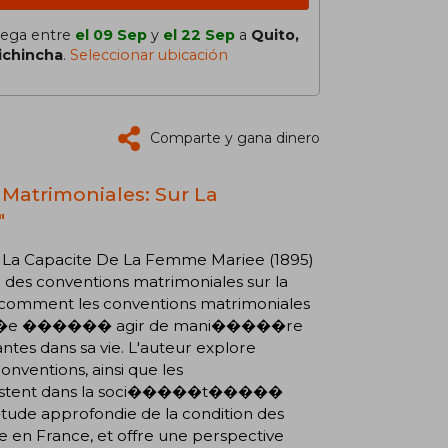
lega entre
el 09 Sep
y
el 22 Sep
a
Quito,
ichincha
.
Seleccionar ubicación
Comparte y gana dinero
 Matrimoniales: Sur La
"
La Capacite De La Femme Mariee (1895)
e des conventions matrimoniales sur la
mment les conventions matrimoniales
����e ������ agir de mani�����re
 dans sa vie. L'auteur explore
nventions, ainsi que les
existent dans la soci�����t�����
e approfondie de la condition des
France, et offre une perspective