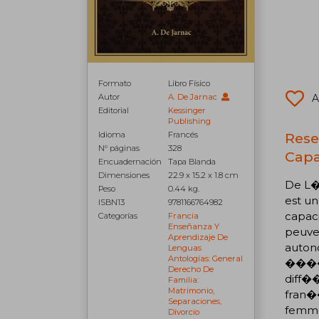
Formato
Libro Físico
A
Autor
A. De Jarnac
Editorial
Kessinger
Publishing
Rese
Idioma
Francés
N° páginas
328
Capa
Encuadernación
Tapa Blanda
Dimensiones
22.9 x 15.2 x 1.8 cm
De L�
Peso
0.44 kg.
est un
ISBN13
9781166764982
capac
Categorías
Francia
Enseñanza Y
peuv
Aprendizaje De
auton
Lenguas
Antologías: General
�����g
Derecho De
diff�
Familia:
Matrimonio,
fran�
Separaciones,
femme
Divorcio