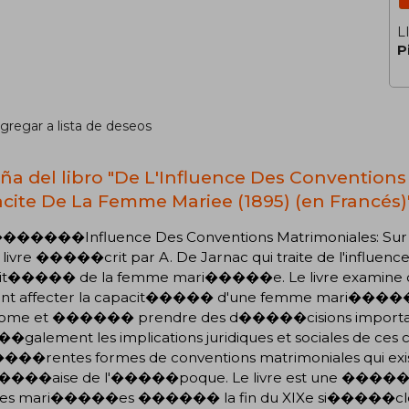
L
P
gregar a lista de deseos
ña del libro "De L'Influence Des Conventions
cite De La Femme Mariee (1895) (en Francés)
������Influence Des Conventions Matrimoniales: Sur 
 livre �����crit par A. De Jarnac qui traite de l'influenc
it����� de la femme mari�����e. Le livre examine co
ent affecter la capacit����� d'une femme mari�
ome et ������ prendre des d�����cisions importantes
alement les implications juridiques et sociales de ces co
����rentes formes de conventions matrimoniales qui 
����aise de l'�����poque. Le livre est une �����tud
s mari�����es ������ la fin du XIXe si�����cle en 