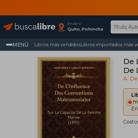
Enviar a
Quito, Pichincha
MENÚ
Libros más vendidos
Libros importados más v
De 
De 
A. De
Li
Im
En
Costo