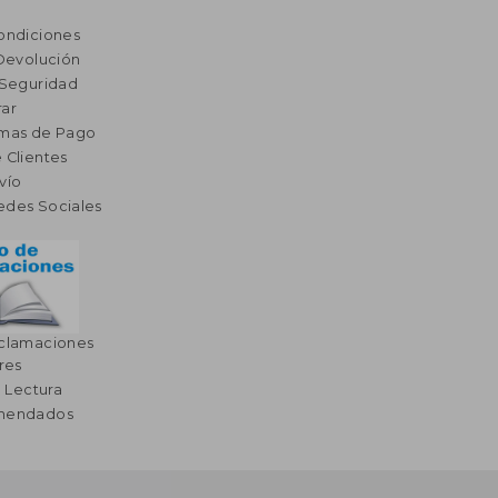
ondiciones
 Devolución
 Seguridad
ar
rmas de Pago
 Clientes
vío
edes Sociales
eclamaciones
res
a Lectura
omendados