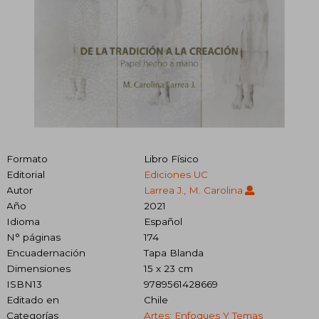
Formato
Libro Físico
Editorial
Ediciones UC
Autor
Larrea J., M. Carolina
Año
2021
Idioma
Español
N° páginas
174
Encuadernación
Tapa Blanda
Dimensiones
15 x 23 cm
ISBN13
9789561428669
Editado en
Chile
Categorías
Artes: Enfoques Y Temas