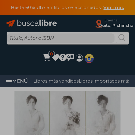
Hasta 60% dto en libros seleccionados
Ver más
Enviar a
Quito, Pichincha
0
MENÚ
Libros más vendidos
Libros importados más v