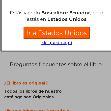
100% (1)
0% (0)
Estás viendo
Buscalibre Ecuador
, pero
estás en
Estados Unidos
0% (0)
0% (0)
Ir a Estados Unidos
0% (0)
Me quedo aquí
Preguntas frecuentes sobre el libro
¿El libro es original?
Todos los libros de nuestro
catálogo son Originales.
¿En qué Idioma está escrito el