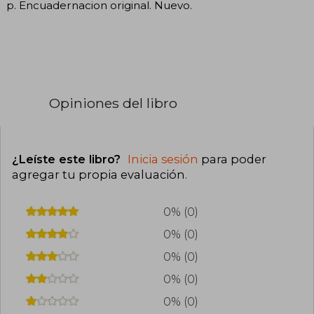
p. Encuadernacion original. Nuevo.
Opiniones del libro
¿Leíste este libro?
Inicia sesión
para poder
agregar tu propia evaluación
.
0% (0)
0% (0)
0% (0)
0% (0)
0% (0)