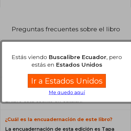
Preguntas frecuentes sobre el libro
¿El libro es original?
Estás viendo
Buscalibre Ecuador
, pero
Todos los libros de nuestro
estás en
Estados Unidos
catálogo son Originales.
Ir a Estados Unidos
¿En qué Idioma está escrito el
libro?
Me quedo aquí
El libro está escrito en Catalán.
¿Cuál es la encuadernación de este libro?
La encuadernación de esta edición es Tapa