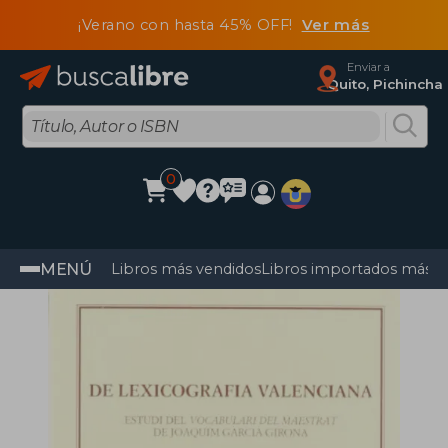
¡Verano con hasta 45% OFF!
Ver más
Enviar a
Quito, Pichincha
0
MENÚ
Libros más vendidos
Libros importados más v