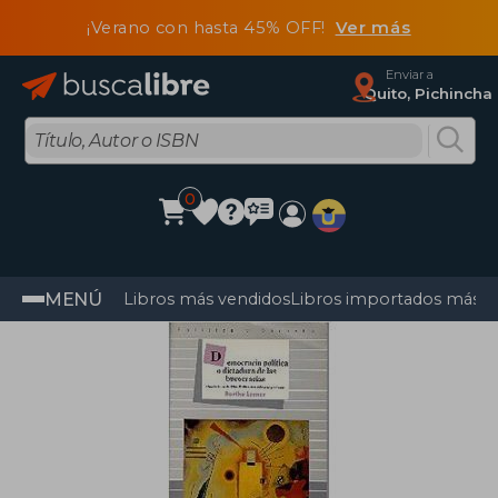
¡Verano con hasta 45% OFF!
Ver más
Enviar a
Quito, Pichincha
0
MENÚ
Libros más vendidos
Libros importados más v