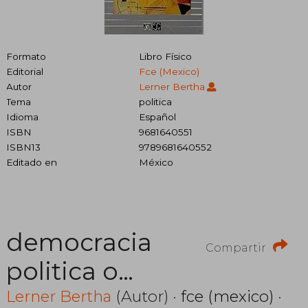
Formato
Libro Físico
Editorial
Fce (mexico)
Autor
Lerner Bertha
Tema
politica
Idioma
Español
ISBN
9681640551
ISBN13
9789681640552
Editado en
México
democracia
Compartir
politica o
dictadura
Lerner Bertha
(Autor) ·
fce (mexico)
·