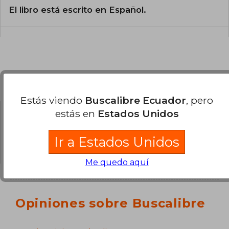
El libro está escrito en Español.
Preguntas y respuestas sobre el libro
Estás viendo
Buscalibre Ecuador
, pero
estás en
Estados Unidos
¿Tienes una pregunta sobre el libro?
Inicia
sesión
para poder agregar tu propia pregunta.
Ir a Estados Unidos
Me quedo aquí
Opiniones sobre Buscalibre