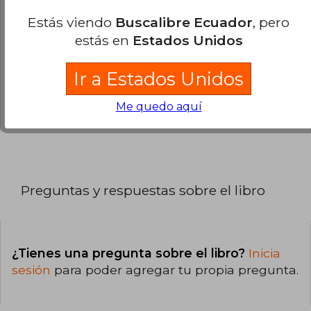
El libro está escrito en Español.
Estás viendo
Buscalibre Ecuador
, pero
estás en
Estados Unidos
¿Cuál es la encuadernación de este libro?
Ir a Estados Unidos
La encuadernación de esta edición es Tapa
Blanda.
Me quedo aquí
Preguntas y respuestas sobre el libro
¿Tienes una pregunta sobre el libro?
Inicia
sesión
para poder agregar tu propia pregunta.