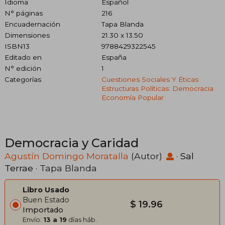
Idioma
Español
N° páginas
216
Encuadernación
Tapa Blanda
Dimensiones
21.30 x 13.50
ISBN13
9788429322545
Editado en
España
N° edición
1
Categorías
Cuestiones Sociales Y Éticas
Estructuras Políticas: Democracia
Economía Popular
Democracia y Caridad
Agustín Domingo Moratalla
(Autor)
·
Sal
Terrae
· Tapa Blanda
Libro Usado
Buen Estado
$ 19.96
Importado
Envío:
13 a 19
días háb.