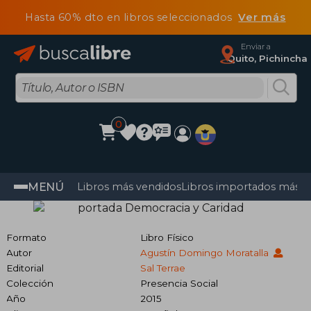
Hasta 60% dto en libros seleccionados
Ver más
Enviar a
Quito, Pichincha
0
MENÚ
Libros más vendidos
Libros importados más v
Formato
Libro Físico
Autor
Agustín Domingo Moratalla
Editorial
Sal Terrae
Colección
Presencia Social
Año
2015