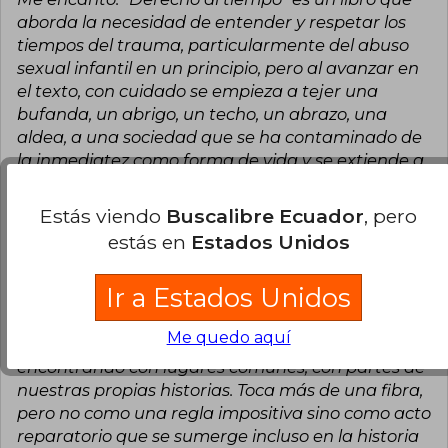
aborda la necesidad de entender y respetar los
tiempos del trauma, particularmente del abuso
sexual infantil en un principio, pero al avanzar en
el texto, con cuidado se empieza a tejer una
bufanda, un abrigo, un techo, un abrazo, una
aldea, a una sociedad que se ha contaminado de
la inmediatez como forma de vida y se extiende a
la necesidad de cuidar a todas las niñeces, incluso
de aquellas de las que fuimos parte, aunque ya
Estás viendo
Buscalibre Ecuador
, pero
seamos adultos. Es un libro perfectamente escrito
estás en
Estados Unidos
que te cautiva con la historia de cuidado que se
inicia en un país báltico, pero que en su desarrollo
Ir a Estados Unidos
basado en la Ética del Cuidado de Carol Gilligan
que la escritora Vinka Jackson ha promovido con
Me quedo aquí
fuerza desde el primer momento nos vamos
encontrando con lugares comunes, con partes de
nuestras propias historias. Toca más de una fibra,
pero no como una regla impositiva sino como acto
reparatorio que se sumerge incluso en la historia