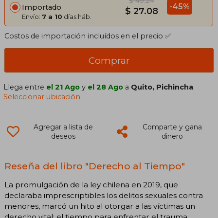
$ 49.24
-45%
Importado
$ 27.08
Envío:
7 a 10
días háb.
Costos de importación incluídos en el precio ✅
Comprar
Llega entre
el 21 Ago
y
el 28 Ago
a
Quito, Pichincha
.
Seleccionar ubicación
Agregar a lista de
Comparte y gana
deseos
dinero
Reseña del libro "Derecho al Tiempo"
La promulgación de la ley chilena en 2019, que
declaraba imprescriptibles los delitos sexuales contra
menores, marcó un hito al otorgar a las víctimas un
derecho vital: el tiempo para enfrentar el trauma