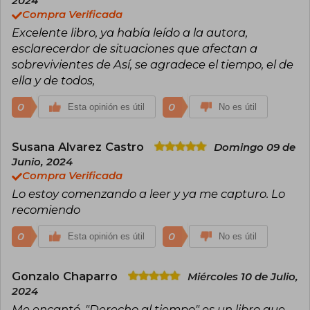
2024
Compra Verificada
Excelente libro, ya había leído a la autora,
esclarecerdor de situaciones que afectan a
sobrevivientes de Así, se agradece el tiempo, el de
ella y de todos,
0
0
Esta opinión es útil
No es útil
Susana Alvarez Castro
Domingo 09 de
Junio, 2024
Compra Verificada
Lo estoy comenzando a leer y ya me capturo. Lo
recomiendo
0
0
Esta opinión es útil
No es útil
Gonzalo Chaparro
Miércoles 10 de Julio,
2024
Me encantó. "Derecho al tiempo" es un libro que