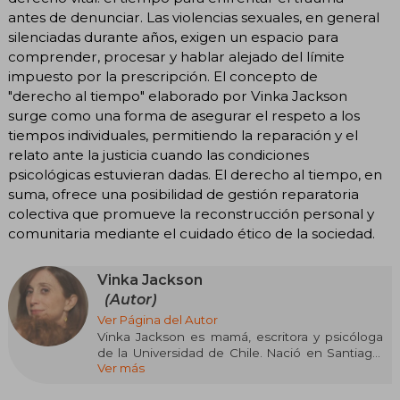
antes de denunciar. Las violencias sexuales, en general
silenciadas durante años, exigen un espacio para
comprender, procesar y hablar alejado del límite
impuesto por la prescripción. El concepto de
"derecho al tiempo" elaborado por Vinka Jackson
surge como una forma de asegurar el respeto a los
tiempos individuales, permitiendo la reparación y el
relato ante la justicia cuando las condiciones
psicológicas estuvieran dadas. El derecho al tiempo, en
suma, ofrece una posibilidad de gestión reparatoria
colectiva que promueve la reconstrucción personal y
comunitaria mediante el cuidado ético de la sociedad.
Vinka Jackson
(Autor)
Ver Página del Autor
Vinka Jackson es mamá, escritora y psicóloga
de la Universidad de Chile. Nació en Santiago,
Ver más
en 1968. Vive entre dos mundos: Chile y Estados
Unidos, su hogar desde 1996. En ambos se