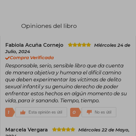
desempeña como psicóloga, consejera y
educadora en temas de ética del cuidado y
abuso sexual infantil. En Chile colabora con
Corporación Paicabi, Fundación para la
confianza, PREVIF y Corporación ONG Raíces,
Opiniones del libro
todas organizaciones que trabajan en
prevención e intervención del abuso sexual
infantil. Discípula de la escritora Pía Barros y de
la poeta Isabel Larraín, ha contribuido en las
Fabiola Acuña Cornejo
Miércoles 24 de
publicaciones Microcuentos problemáticos y
Julio, 2024
febriles (1995), Escritura desplazada: Literatura de
Compra Verificada
chilenas en la diáspora (2009), ¡BASTA! 100
Responsable, serio, sensible libro que da cuenta
mujeres contra la violencia de género (2011).
Escribe regularmente en El Post.cl. Agua fresca
de manera objetiva y humana el difícil camino
en los epejos su primer libro, fue honrado como
que deben experimentar las víctimas de delito
obra inédita por el Consejo Nacional de la
sexual infantil y su genuino derecho de poder
Cultura y las Artes en 2006.
enfrentar estos hechos en algún momento de su
vida, para ir sanando. Tiempo, tiempo.
1
0
Esta opinión es útil
No es útil
Marcela Vergara
Miércoles 22 de Mayo,