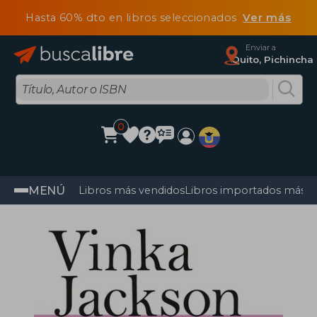
Hasta 60% dto en libros seleccionados
Ver más
Enviar a
Quito, Pichincha
0
MENÚ
Libros más vendidos
Libros importados más v