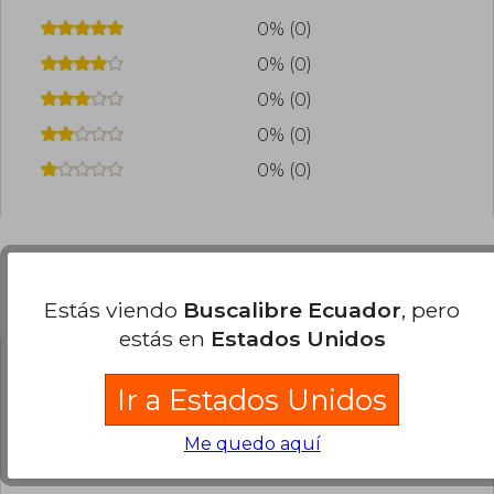
0% (0)
0% (0)
0% (0)
0% (0)
0% (0)
Preguntas frecuentes sobre el libro
Estás viendo
Buscalibre Ecuador
, pero
estás en
Estados Unidos
¿El libro es original?
Ir a Estados Unidos
Todos los libros de nuestro
catálogo son Originales.
Me quedo aquí