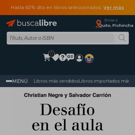
Hasta 60% dto en libros seleccionados
Ver más
Enviar a
Quito, Pichincha
0
MENÚ
Libros más vendidos
Libros importados más v