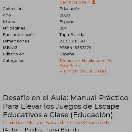
Carri&Oacute;N
Colección
Educación
Año
2020
Idioma
Español
N° páginas
264
Encuadernación
Tapa Blanda
Dimensiones
23.30 x 15.50
ISBN13
9788449337574
Editado en
España
Categorías
Técnicas Y Habilidades De
Enseñanza
Planificación De Clases
Desafío en el Aula: Manual Práctico
Para Llevar los Juegos de Escape
Educativos a Clase (Educación)
Christian Negre; Salvador Carri&Oacute;N
(Autor) ·
Paidós
· Tapa Blanda