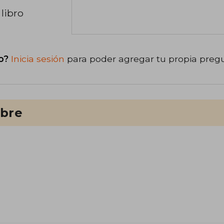
libro
o?
Inicia sesión
para poder agregar tu propia preg
ibre