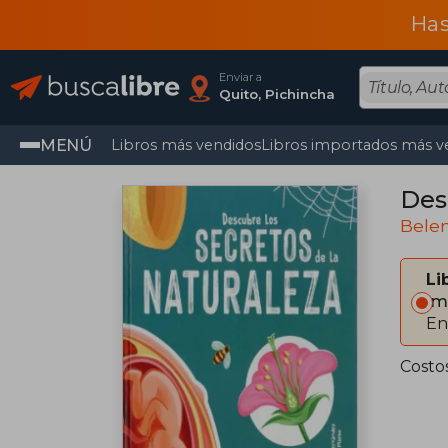
Has
Enviar a
Quito, Pichincha
MENÚ
Libros más vendidos
Libros importados más v
Des
Belen
Li
Im
En
Costo