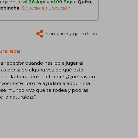
lega entre
el 28 Ago
y
el 09 Sep
a
Quito,
ichincha
.
Seleccionar ubicación
Comparte y gana dinero
uraleza"
 alrededor cuando has ido a jugar al
¿Has pensado alguna vez de qué está
nde la Tierra en su interior? ¿Qué hay en
os? Este libro te ayudará a adquirir la
se mundo vivo que te rodea y podrás
e la naturaleza?