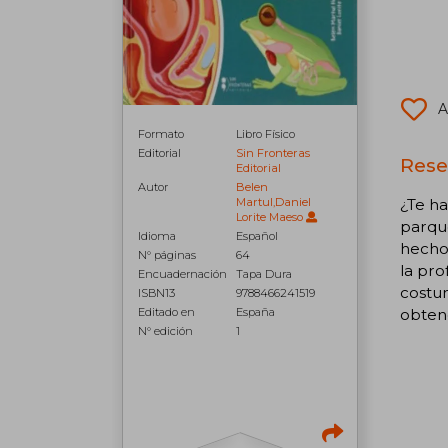
A
Formato
Libro Físico
Editorial
Sin Fronteras
Rese
Editorial
Autor
Belen
Martul,Daniel
¿Te ha
Lorite Maeso
parque
Idioma
Español
hecho 
N° páginas
64
la pro
Encuadernación
Tapa Dura
costu
ISBN13
9788466241519
Editado en
España
obtene
N° edición
1