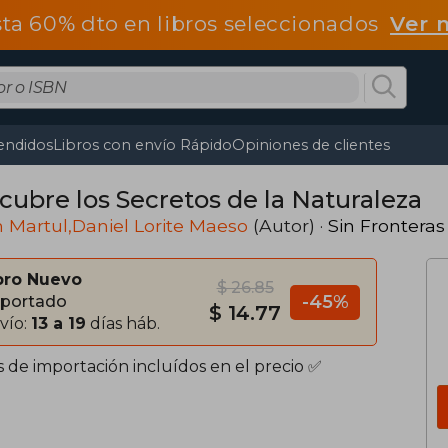
ta 60% dto en libros seleccionados
Ver 
endidos
Libros con envío Rápido
Opiniones de clientes
cubre los Secretos de la Naturaleza
 Martul,Daniel Lorite Maeso
(Autor) ·
Sin Fronteras 
bro Nuevo
$ 26.85
-45%
portado
$ 14.77
vío:
13 a 19
días háb.
s de importación incluídos en el precio ✅