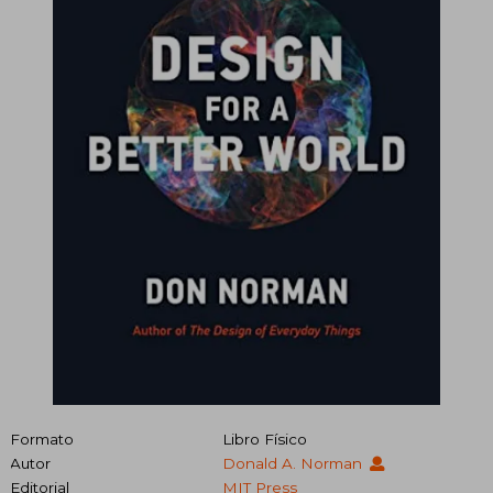
Formato
Libro Físico
Autor
Donald A. Norman
Editorial
MIT Press