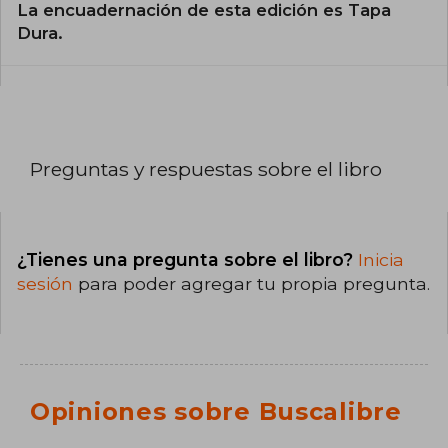
La encuadernación de esta edición es Tapa
de la tecnología, todas las áreas de la actividad
humana y, sobre todo, el comportamiento
Dura.
humano.
Vive en www.jnd.org, donde puedes encontrar
capítulos de sus libros y muchísimos ensayos.
Preguntas y respuestas sobre el libro
¿Tienes una pregunta sobre el libro?
Inicia
sesión
para poder agregar tu propia pregunta.
Opiniones sobre Buscalibre