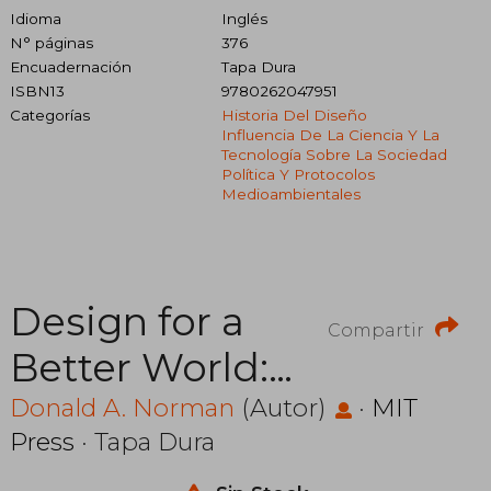
Idioma
Inglés
N° páginas
376
Encuadernación
Tapa Dura
ISBN13
9780262047951
Categorías
Historia Del Diseño
Influencia De La Ciencia Y La
Tecnología Sobre La Sociedad
Política Y Protocolos
Medioambientales
Design for a
Compartir
Better World:
Meaningful,
Donald A. Norman
(Autor)
·
MIT
Press
· Tapa Dura
Sustainable,