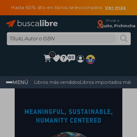
Hasta 60% dto en libros seleccionados
Ver más
Enviar a
Quito, Pichincha
0
MENÚ
Libros más vendidos
Libros importados más v