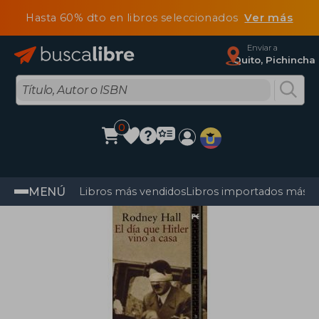
Hasta 60% dto en libros seleccionados
Ver más
Enviar a
Quito, Pichincha
0
MENÚ
Libros más vendidos
Libros importados más v