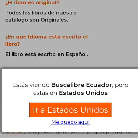
¿El libro es original?
Todos los libros de nuestro
catálogo son Originales.
¿En qué Idioma está escrito el
libro?
El libro está escrito en Español.
Estás viendo
Buscalibre Ecuador
, pero
estás en
Estados Unidos
Preguntas y respuestas sobre el libro
Ir a Estados Unidos
Me quedo aquí
¿Tienes una pregunta sobre el libro?
Inicia
sesión
para poder agregar tu propia pregunta.