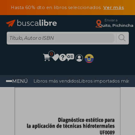
Hasta 60% dto en libros seleccionados
Ver más
Enviar a
Quito, Pichincha
0
MENÚ
Libros más vendidos
Libros importados más v