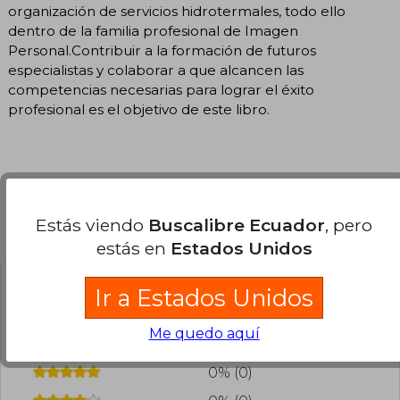
organización de servicios hidrotermales, todo ello
dentro de la familia profesional de Imagen
Personal.Contribuir a la formación de futuros
especialistas y colaborar a que alcancen las
competencias necesarias para lograr el éxito
profesional es el objetivo de este libro.
Estás viendo
Buscalibre Ecuador
, pero
Opiniones del libro
estás en
Estados Unidos
Ir a Estados Unidos
¿Leíste este libro?
Inicia sesión
para poder
agregar tu propia evaluación
.
Me quedo aquí
0% (0)