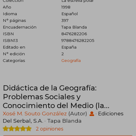
Colección
La estrella polar
Año
1998
Idioma
Español
N° páginas
397
Encuadernación
Tapa Blanda
ISBN
8476282206
ISBN13
9788476282205
Editado en
España
N° edición
2
Categorías
Geografía
Didáctica de la Geografía:
Problemas Sociales y
Conocimiento del Medio (la
Estrella Polar)
Xosé M. Souto González
(Autor)
·
Ediciones
Del Serbal, S.A.
· Tapa Blanda
2 opiniones