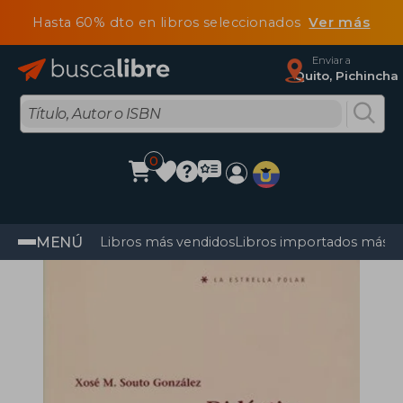
Hasta 60% dto en libros seleccionados
Ver más
Enviar a
Quito, Pichincha
0
MENÚ
Libros más vendidos
Libros importados más v