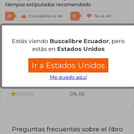
tiempos estipulados recomendado
0
0
Esta opinión es útil
No es útil
¿Leíste este libro?
Inicia sesión
para poder
agregar tu propia evaluación
.
Estás viendo
Buscalibre Ecuador
, pero
estás en
Estados Unidos
100% (2)
Ir a Estados Unidos
0% (0)
0% (0)
Me quedo aquí
0% (0)
0% (0)
Preguntas frecuentes sobre el libro