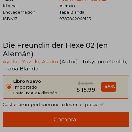
Idioma
Alemán
Encuadernación
Tapa Blanda
ISBN13
9783842049123
Die Freundin der Hexe 02 (en
Alemán)
Ayuko, Yuzuki, Asako
(Autor) ·
Tokyopop Gmbh,
· Tapa Blanda
Libro Nuevo
$ 29.07
-45%
Importado
$ 15.99
Envío:
17 a 24
días háb.
Costos de importación incluídos en el precio ✅
Comprar