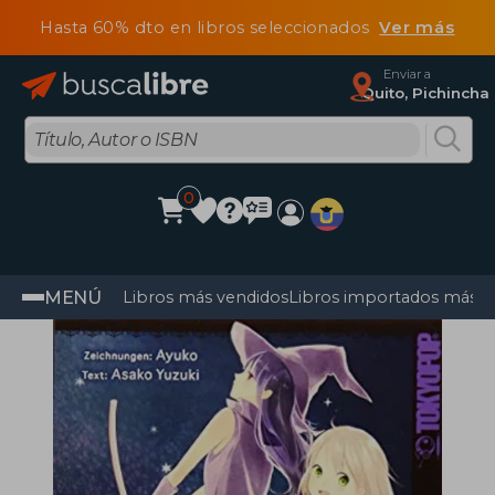
Hasta 60% dto en libros seleccionados
Ver más
Enviar a
Quito, Pichincha
0
MENÚ
Libros más vendidos
Libros importados más v