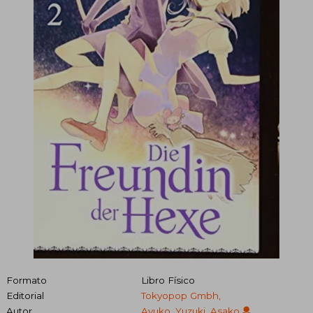
Formato
Libro Físico
Editorial
Tokyopop Gmbh,
Autor
Ayuko, Yuzuki, Asako