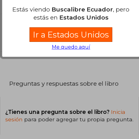
El libro está escrito en Alemán.
Estás viendo
Buscalibre Ecuador
, pero
estás en
Estados Unidos
¿Cuál es la encuadernación de este libro?
Ir a Estados Unidos
La encuadernación de esta edición es Tapa
Blanda.
Me quedo aquí
Preguntas y respuestas sobre el libro
¿Tienes una pregunta sobre el libro?
Inicia
sesión
para poder agregar tu propia pregunta.