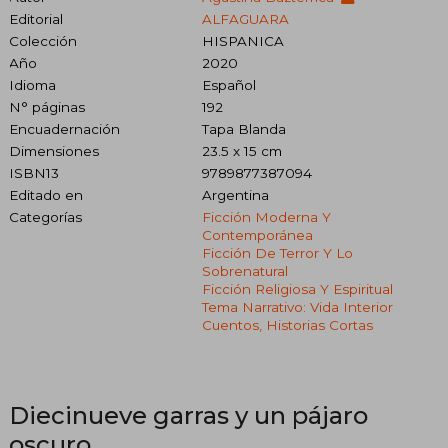
Editorial
ALFAGUARA
Colección
HISPANICA
Año
2020
Idioma
Español
N° páginas
192
Encuadernación
Tapa Blanda
Dimensiones
23.5 x 15 cm
ISBN13
9789877387094
Editado en
Argentina
Categorías
Ficción Moderna Y
Contemporánea
Ficción De Terror Y Lo
Sobrenatural
Ficción Religiosa Y Espiritual
Tema Narrativo: Vida Interior
Cuentos, Historias Cortas
Diecinueve garras y un pájaro
oscuro