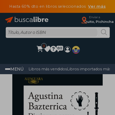
Hasta 60% dto en libros seleccionados
Ver más
Enviar a
Quito, Pichincha
0
MENÚ
Libros más vendidos
Libros importados más v