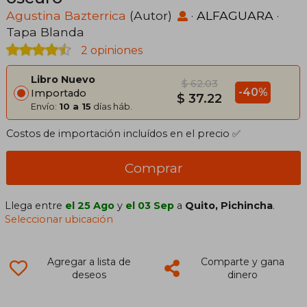
Agustina Bazterrica
(Autor)
·
ALFAGUARA
·
Tapa Blanda
2 opiniones
Libro Nuevo
$ 62.03
-40%
Importado
$ 37.22
Envío:
10 a 15
días háb.
Costos de importación incluídos en el precio ✅
Comprar
Llega entre
el 25 Ago
y
el 03 Sep
a
Quito, Pichincha
.
Seleccionar ubicación
Agregar a lista de
Comparte y gana
deseos
dinero