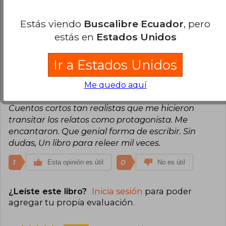
crudos con uso de metáforas que realzan las
«Edmundo Valadés», Puebla, México, 2009,
historias. Me intereso que muchas de las historias
entre otros). Bazterrica es gestora y curadora
Estás viendo
Buscalibre Ecuador
, pero
cultural del Ciclo de Arte «Siga al Conejo
tiene dosis perfecta de suspenso
Blanco». Coordina talleres de lectura y escritura.
estás en
Estados Unidos
1
0
Esta opinión es útil
No es útil
Ir a Estados Unidos
Carina Arce
Viernes 23 de Octubre,
2020
Me quedo aquí
Compra Verificada
Cuentos cortos tan realistas que me hicieron
transitar los relatos como protagonista. Me
encantaron. Que genial forma de escribir. Sin
dudas, Un libro para releer mil veces.
1
0
Esta opinión es útil
No es útil
¿Leíste este libro?
Inicia sesión
para poder
agregar tu propia evaluación
.