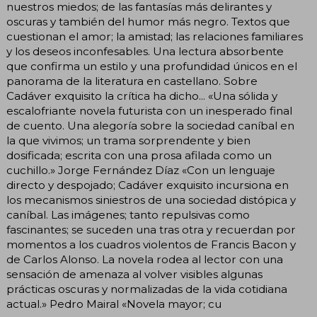
nuestros miedos; de las fantasías más delirantes y
oscuras y también del humor más negro. Textos que
cuestionan el amor; la amistad; las relaciones familiares
y los deseos inconfesables. Una lectura absorbente
que confirma un estilo y una profundidad únicos en el
panorama de la literatura en castellano. Sobre
Cadáver exquisito la crítica ha dicho... «Una sólida y
escalofriante novela futurista con un inesperado final
de cuento. Una alegoría sobre la sociedad caníbal en
la que vivimos; un trama sorprendente y bien
dosificada; escrita con una prosa afilada como un
cuchillo.» Jorge Fernández Díaz «Con un lenguaje
directo y despojado; Cadáver exquisito incursiona en
los mecanismos siniestros de una sociedad distópica y
caníbal. Las imágenes; tanto repulsivas como
fascinantes; se suceden una tras otra y recuerdan por
momentos a los cuadros violentos de Francis Bacon y
de Carlos Alonso. La novela rodea al lector con una
sensación de amenaza al volver visibles algunas
prácticas oscuras y normalizadas de la vida cotidiana
actual.» Pedro Mairal «Novela mayor; cu