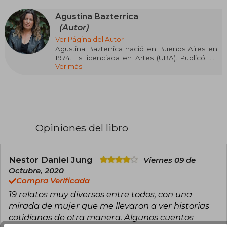
Agustina Bazterrica
(Autor)
Ver Página del Autor
Agustina Bazterrica nació en Buenos Aires en
1974. Es licenciada en Artes (UBA). Publicó las
Ver más
novelas Matar a la niña (2103) y Cadáver
exquisito (Alfaguara, 2017; Premio Clarín Novela),
que dio lugar a numerosas traducciones,
presentaciones en festivales y ferias del libro,
lecturas en escuelas y en distintos eventos del
país y del extranjero; fue publicado en Francia,
Finlandia, Alemania e Inglaterra y próximamente
Opiniones del libro
lo será en Estados Unidos, Taiwán, Arabia
Saudita y Holanda, entre otros países.
Diecinueve garras y un pájaro oscuro es la
Nestor Daniel Jung
Viernes 09 de
edición revisada y ampliada del volumen de
Octubre, 2020
cuentos publicado en 2016 con el título Antes
Compra Verificada
del encuentro feroz. Varios de los textos aquí
19 relatos muy diversos entre todos, con una
incluidos fueron premiados (Primer Premio
Municipal de la Ciudad de Buenos Aires
mirada de mujer que me llevaron a ver historias
«Cuento Inédito 2004/2005» y Primer Premio del
cotidianas de otra manera. Algunos cuentos
Concurso Latinoamericano de Cuento