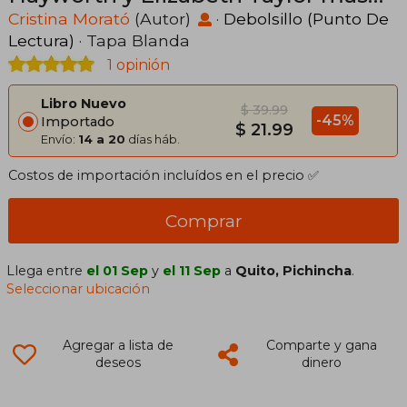
Alla del Glamour
Cristina Morató
(Autor)
·
Debolsillo (Punto De
Lectura)
· Tapa Blanda
1 opinión
Libro Nuevo
$ 39.99
-45%
Importado
$ 21.99
Envío:
14 a 20
días háb.
Costos de importación incluídos en el precio ✅
Comprar
Llega entre
el 01 Sep
y
el 11 Sep
a
Quito, Pichincha
.
Seleccionar ubicación
Agregar a lista de
Comparte y gana
deseos
dinero