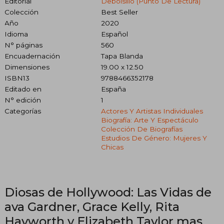
Editorial
Debolsillo (Punto De Lectura)
Colección
Best Seller
Año
2020
Idioma
Español
N° páginas
560
Encuadernación
Tapa Blanda
Dimensiones
19.00 x 12.50
ISBN13
9788466352178
Editado en
España
N° edición
1
Categorías
Actores Y Artistas Individuales
Biografía: Arte Y Espectáculo
Colección De Biografías
Estudios De Género: Mujeres Y
Chicas
Diosas de Hollywood: Las Vidas de
ava Gardner, Grace Kelly, Rita
Hayworth y Elizabeth Taylor mas