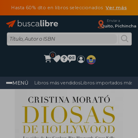
Hasta 60% dto en libros seleccionados
Ver más
Enviar a
Quito, Pichincha
0
MENÚ
Libros más vendidos
Libros importados más v