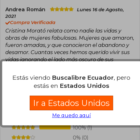
Andrea Román
Lunes 16 de Agosto,
2021
Compra Verificada
Cristina Morató relata como nadie las vidas y
obras de mujeres fabulosas. Mujeres que amaron,
fueron amadas, y que conocieron el abandono y
desamor. Cuantas veces hemos querido vivir sus
vidas ignorando el lado más oscuro de sus
historias. Gracias Cristina por tus relatos.
Excelente servicio de envío y entrega de BL.
Estás viendo
Buscalibre Ecuador
, pero
estás en
Estados Unidos
0
0
Esta opinión es útil
No es útil
Ir a Estados Unidos
¿Leíste este libro?
Inicia sesión
para poder
agregar tu propia evaluación
.
Me quedo aquí
100% (1)
0% (0)