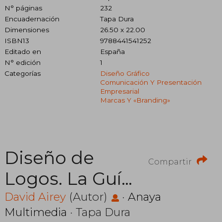
N° páginas
232
Encuadernación
Tapa Dura
Dimensiones
26.50 x 22.00
ISBN13
9788441541252
Editado en
España
N° edición
1
Categorías
Diseño Gráfico
Comunicación Y Presentación
Empresarial
Marcas Y «branding»
Diseño de
Compartir
Logos. La Guía
Definitiva Para
David Airey
(Autor)
·
Anaya
Multimedia
· Tapa Dura
Crear la