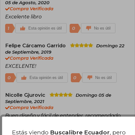
05 de Agosto, 2020
Compra Verificada
Excelente libro
1
0
Esta opinión es útil
No es útil
Felipe Cárcamo Garrido
Domingo 22
de Septiembre, 2019
Compra Verificada
EXCELENTE!
0
0
Esta opinión es útil
No es útil
Nicolle Gjurovic
Domingo 05 de
Septiembre, 2021
Compra Verificada
Buen diseño y fácil de entender, recomendado
para aquellos que estan empezando
Estás viendo
Buscalibre Ecuador
, pero
0
0
Esta opinión es útil
No es útil