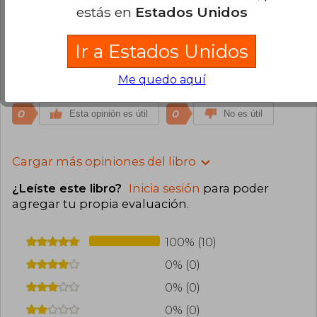
estás en
Estados Unidos
Denisse Salazar Herrera
Jueves 10 de
Ir a Estados Unidos
Febrero, 2022
Compra Verificada
Me quedo aquí
El libro llegó super bien, es un excelente libro
0
0
Esta opinión es útil
No es útil
Cargar más opiniones del libro
¿Leíste este libro?
Inicia sesión
para poder
agregar tu propia evaluación
.
100% (10)
0% (0)
0% (0)
0% (0)