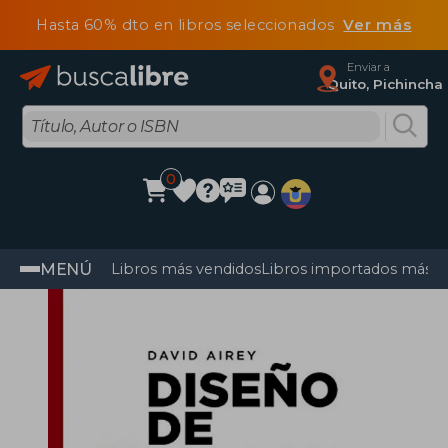
Hasta 60% dto en libros seleccionados
Ver más
Enviar a
Quito, Pichincha
0
MENÚ
Libros más vendidos
Libros importados más v