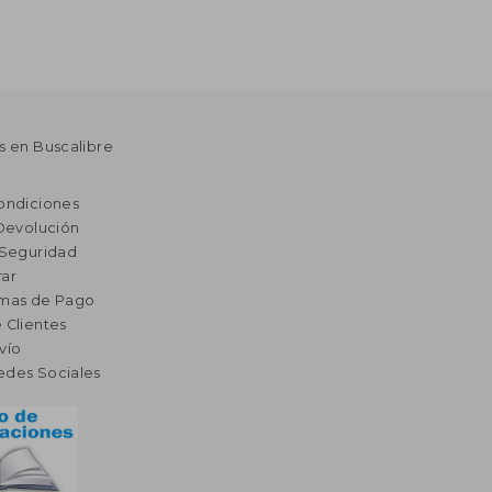
s en Buscalibre
ondiciones
 Devolución
 Seguridad
ar
rmas de Pago
 Clientes
vío
edes Sociales