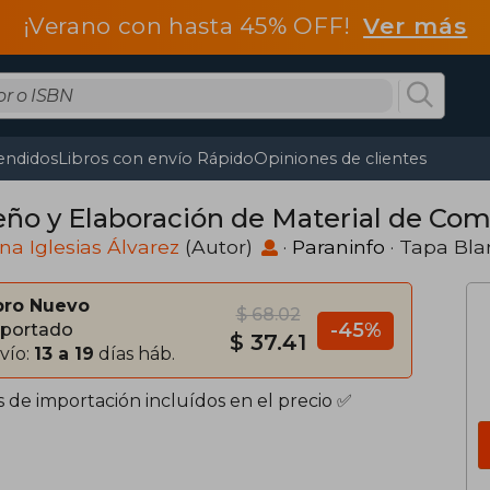
¡Verano con hasta 45% OFF!
Ver más
endidos
Libros con envío Rápido
Opiniones de clientes
eño y Elaboración de Material de Co
na Iglesias Álvarez
(Autor)
·
Paraninfo
· Tapa Bl
bro Nuevo
$ 68.02
-45%
portado
$ 37.41
vío:
13 a 19
días háb.
s de importación incluídos en el precio ✅