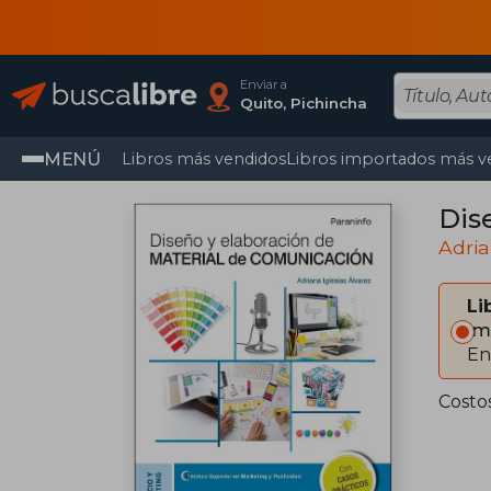
Enviar a
Quito, Pichincha
MENÚ
Libros más vendidos
Libros importados más v
Dis
Adria
Li
Im
En
Costo