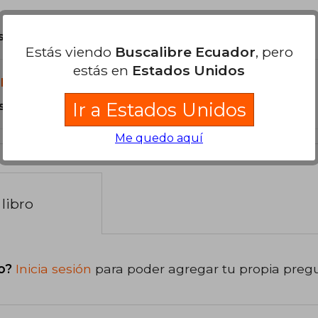
son Originales.
Estás viendo
Buscalibre Ecuador
, pero
estás en
Estados Unidos
libro?
s Tapa Blanda.
Ir a Estados Unidos
Me quedo aquí
libro
o?
Inicia sesión
para poder agregar tu propia preg