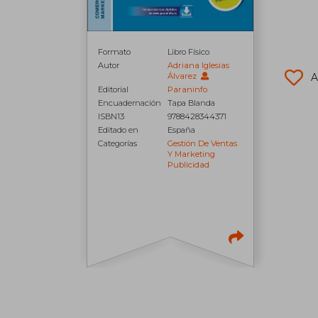
Formato
Libro Físico
Autor
Adriana Iglesias
Álvarez
A
Editorial
Paraninfo
Encuadernación
Tapa Blanda
ISBN13
9788428344371
Editado en
España
Categorías
Gestión De Ventas
Y Marketing
Publicidad