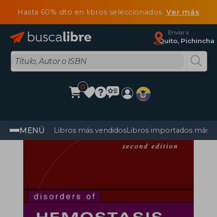
Hasta 60% dto en libros seleccionados
Ver más
Enviar a
Quito, Pichincha
0
MENÚ
Libros más vendidos
Libros importados más v