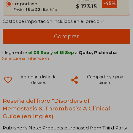
-45%
Importado
$ 173.15
Envío:
16 a 22
días háb.
Costos de importación incluídos en el precio ✅
Comprar
Llega entre
el 03 Sep
y
el 15 Sep
a
Quito, Pichincha
.
Seleccionar ubicación
Agregar a lista de
Comparte y gana
deseos
dinero
Reseña del libro "Disorders of
Hemostasis & Thrombosis: A Clinical
Guide (en Inglés)"
Publisher's Note: Products purchased from Third Party