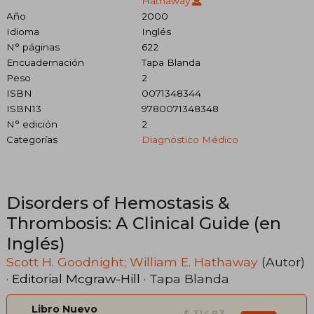
Hathaway
Año
2000
Idioma
Inglés
N° páginas
622
Encuadernación
Tapa Blanda
Peso
2
ISBN
0071348344
ISBN13
9780071348348
N° edición
2
Categorías
Diagnóstico Médico
Disorders of Hemostasis &
Thrombosis: A Clinical Guide (en
Inglés)
Scott H. Goodnight; William E. Hathaway
(Autor)
·
Editorial Mcgraw-Hill
· Tapa Blanda
Libro Nuevo
$ 314.83