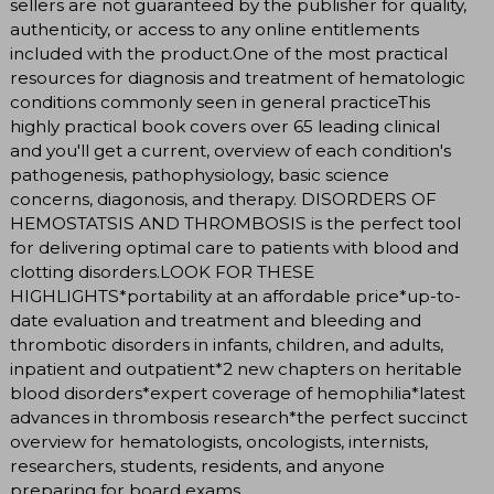
sellers are not guaranteed by the publisher for quality,
authenticity, or access to any online entitlements
included with the product.One of the most practical
resources for diagnosis and treatment of hematologic
conditions commonly seen in general practiceThis
highly practical book covers over 65 leading clinical
and you'll get a current, overview of each condition's
pathogenesis, pathophysiology, basic science
concerns, diagonosis, and therapy. DISORDERS OF
HEMOSTATSIS AND THROMBOSIS is the perfect tool
for delivering optimal care to patients with blood and
clotting disorders.LOOK FOR THESE
HIGHLIGHTS*portability at an affordable price*up-to-
date evaluation and treatment and bleeding and
thrombotic disorders in infants, children, and adults,
inpatient and outpatient*2 new chapters on heritable
blood disorders*expert coverage of hemophilia*latest
advances in thrombosis research*the perfect succinct
overview for hematologists, oncologists, internists,
researchers, students, residents, and anyone
preparing for board exams