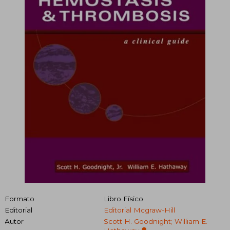
Formato
Libro Físico
Editorial
Editorial Mcgraw-Hill
Autor
Scott H. Goodnight; William E.